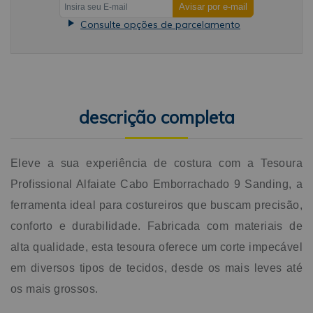
qualidade, a Tesoura Profissional Alfaiate Cabo
Consulte opções de parcelamento
Emborrachado 9 Sanding oferece maior durabilidade,
resistindo ao desgaste e ao uso frequente. Maior conforto:
O cabo ergonômico emborrachado proporciona maior
conforto e segurança durante o uso, mesmo por longos
períodos. Maior precisão: As lâminas afiadas e duráveis
garantem um corte preciso e impecável em diversos tipos
de tecidos. Maior versatilidade: Ideal para diversos tipos de
descrição completa
trabalhos de costura, desde cortes precisos em peças
pequenas até o corte de grandes metragens de
tecido.Conclusão:Se você busca uma tesoura profissional
Eleve a sua experiência de costura com a Tesoura
que ofereça precisão, conforto, durabilidade e versatilidade,
a Tesoura Profissional Alfaiate Cabo Emborrachado 9
Profissional Alfaiate Cabo Emborrachado 9 Sanding, a
Sanding é a escolha perfeita. Invista em qualidade e eleve a
ferramenta ideal para costureiros que buscam precisão,
sua experiência de costura a um novo patamar.Dados
Técnicos:Tamanho: 9 PolegadasComposição: 90% metal
conforto e durabilidade. Fabricada com materiais de
10% borracha.
alta qualidade, esta tesoura oferece um corte impecável
em diversos tipos de tecidos, desde os mais leves até
os mais grossos.