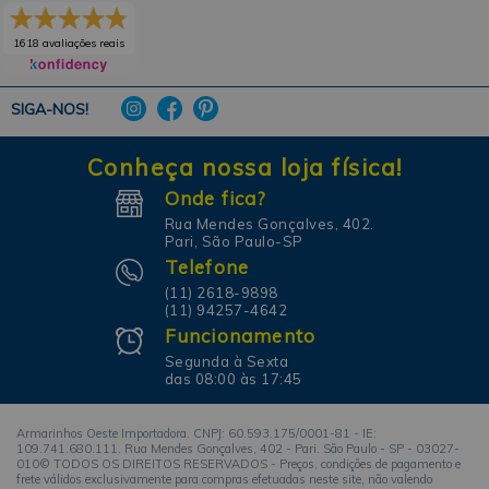
1618 avaliações reais
SIGA-NOS!
Conheça nossa loja física!
Onde fica?
Rua Mendes Gonçalves, 402.
Pari, São Paulo-SP
Telefone
(11) 2618-9898
(11) 94257-4642
Funcionamento
Segunda à Sexta
das 08:00 às 17:45
Armarinhos Oeste Importadora. CNPJ: 60.593.175/0001-81 - IE:
109.741.680.111. Rua Mendes Gonçalves, 402 - Pari. São Paulo - SP - 03027-
010© TODOS OS DIREITOS RESERVADOS - Preços, condições de pagamento e
frete válidos exclusivamente para compras efetuadas neste site, não valendo