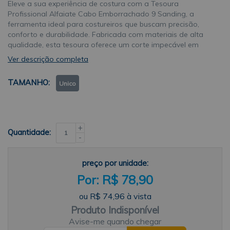
Eleve a sua experiência de costura com a Tesoura
Profissional Alfaiate Cabo Emborrachado 9 Sanding, a
ferramenta ideal para costureiros que buscam precisão,
conforto e durabilidade. Fabricada com materiais de alta
qualidade, esta tesoura oferece um corte impecável em
diversos tipos de tecidos, desde os mais leves até os mais
Ver descrição completa
grossos.Desempenho Profissional: Lâminas afiadas e
duráveis: Produzidas em aço inoxidável de alta qualidade,
TAMANHO
Unico
as lâminas da Tesoura Profissional Alfaiate Cabo
Emborrachado 9 Sanding garantem um corte preciso e
duradouro, mesmo após uso frequente. O fio de corte
finamente afiado desliza suavemente pelos tecidos, sem
rasgar ou danificar o material, proporcionando um
+
Quantidade:
acabamento profissional impecável em cada corte. Cabo
-
ergonômico emborrachado: O cabo da tesoura é revestido
em borracha macia e antiderrapante, que oferece conforto
preço por unidade:
e segurança durante o uso, mesmo por longos períodos. O
R$ 78,90
design ergonômico se adapta à mão de forma natural,
reduzindo o cansaço e prevenindo lesões por esforço
ou
R$ 74,96
à vista
repetitivo.Aplicações: Corte de tecidos em geral: algodão,
Produto Indisponível
lã, seda, linho, jeans, etc. Confecção de roupas, cortinas,
toalhas de mesa, lençóis e outros itens têxteis. Diferenciais:
Avise-me quando chegar
Maior durabilidade: Fabricada com materiais de alta