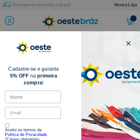
Entregamos em todo o Brasil
Nossa Loja
Home
Armarinhos e Acessórios
Tesouras
Tesoura Para Alfaiate
Cadastre-se e garanta
5% OFF
na
primeira
compra
!
Aceito os termos da
Política de Privacidade
*Campo obrigatório