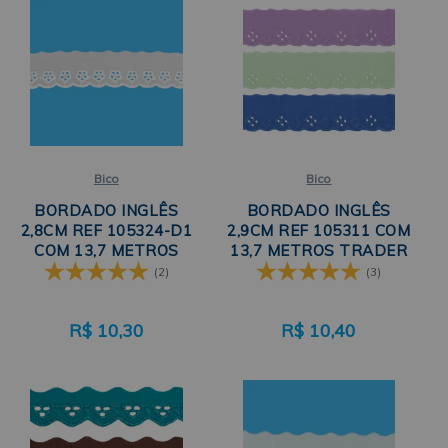
Personalização de toalhas, panos de prato, fraldas e roupas de bebê
Roupas de festa e moda evangélica
Enxovais e roupas de cama
Decoração de almofadas, cortinas e jogos americanos
Peças de crochê, tricô ou costura criativa
Artesanato com feltro ou tecido
Produção de tiaras, laços e acessórios
Bico
Bico
Projetos de patchwork e quilting
BORDADO INGLÊS
BORDADO INGLÊS
Acabamentos que agregam valor ao seu produto
2,8CM REF 105324-D1
2,9CM REF 105311 COM
Um barrado bordado, uma renda delicada ou um galão com brilho sutil
COM 13,7 METROS
13,7 METROS TRADER
podem:
TRADER
(2)
(3)
Valorizar o seu produto final
Aumentar o ticket médio de venda
R$
10,30
R$
10,40
Transmitir cuidado, exclusividade e sofisticação
Diferenciar sua peça da concorrência
Por isso,
trabalhar com bons acabamentos é uma estratégia comercia
inteligente
— e a Oeste Bráz Aviamentos te ajuda a fazer isso com
qualidade, variedade e ótimo custo-benefício.