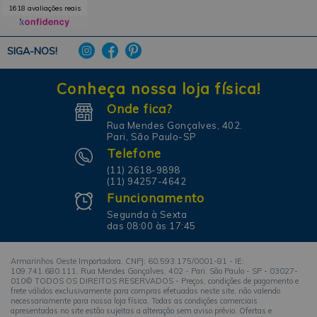
1618 avaliações reais
SIGA-NOS!
Conheça nossa loja física!
Onde fica?
Rua Mendes Gonçalves, 402.
Pari, São Paulo-SP
Telefone
(11) 2618-9898
(11) 94257-4642
Funcionamento
Segunda à Sexta
das 08:00 às 17:45
Armarinhos Oeste Importadora. CNPJ: 60.593.175/0001-81 - IE:
109.741.680.111. Rua Mendes Gonçalves, 402 - Pari. São Paulo - SP - 03027-
010© TODOS OS DIREITOS RESERVADOS - Preços, condições de pagamento e
frete válidos exclusivamente para compras efetuadas neste site, não valendo
necessariamente para nossa loja física. Todas as condições comerciais
apresentadas no site estão sujeitas a alteração sem aviso prévio. Ofertas e