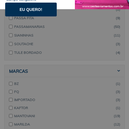
GUIPIR
(44)
MISTA
(1)
EU QUERO!
PASSA FITA
(9)
PASSAMANARIAS
(50)
SIANINHAS
(11)
SOUTACHE
(3)
TULE BORDADO
(4)
MARCAS
BZ
(1)
FQ
(3)
IMPORTADO
(3)
KAFTOR
(1)
MANTOVANI
(19)
MARILDA
(12)