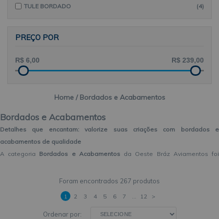
TULE BORDADO
(4)
PREÇO POR
Home
Bordados e Acabamentos
Bordados e Acabamentos
Detalhes que encantam: valorize suas criações com bordados e
acabamentos de qualidade
A categoria
Bordados e Acabamentos
da Oeste Bráz Aviamentos fo
pensada para você que sabe que o charme de uma peça está nos
detalhes. Seja em roupas, acessórios, peças de decoração ou projetos
267 produtos
artesanais, o acabamento é o que transforma o bom em extraordinário. E é
1
2
3
4
5
6
7
...
12
>
por isso que oferecemos uma seleção especial de
bordados prontos
Ordenar por:
rendas, apliques, galões, passamanarias e enfeites decorativos
par