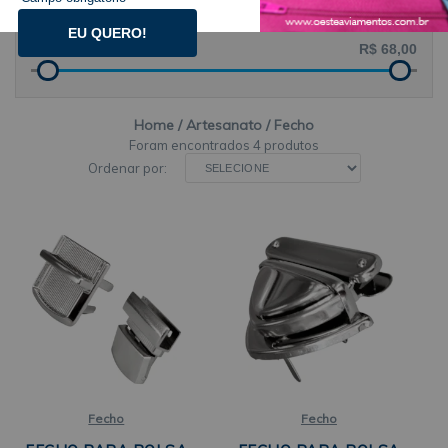
PREÇO POR
EU QUERO!
Home
Artesanato
Fecho
4 produtos
Ordenar por:
Fecho
Fecho