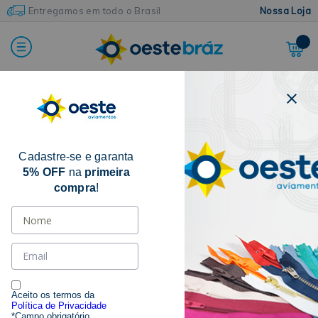
Entregamos em todo o Brasil
Nossa Loja
FILTRAR POR
Cadastre-se e garanta
CATEGORIA
5% OFF
na
primeira
compra
!
FECHO
(4)
MARCAS
SANDING
(4)
Aceito os termos da
Política de Privacidade
*Campo obrigatório