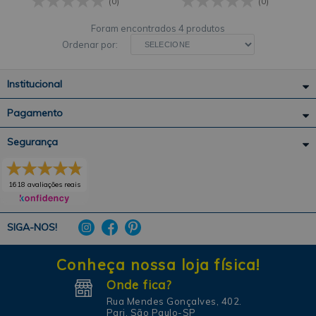
SANDING
(0)
(0)
4 produtos
Ordenar por:
Institucional
Pagamento
Segurança
1618 avaliações reais
SIGA-NOS!
Conheça nossa loja física!
Onde fica?
Rua Mendes Gonçalves, 402.
Pari, São Paulo-SP