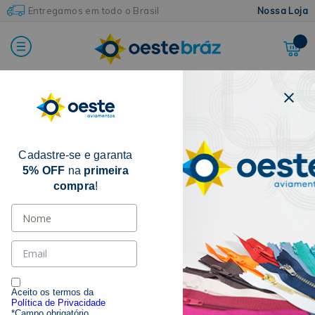
Entregamos em todo o Brasil
Nossa Loja
FILTRAR POR
Cadastre-se e garanta
CATEGORIA
5% OFF
na
primeira
compra
!
POLIÉSTER
(12)
MARCAS
COATS CORRENTE
(1)
LINHANYL
(2)
Aceito os termos da
Política de Privacidade
SETTA
(9)
*Campo obrigatório