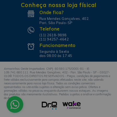
Conheça nossa loja física!
Onde fica?
Rua Mendes Gonçalves, 402.
Pari, São Paulo-SP
Telefone
(11) 2618-9898
(11) 94257-4642
Funcionamento
Segunda à Sexta
das 08:00 às 17:45
Armarinhos Oeste Importadora. CNPJ: 60.593.175/0001-81 - IE:
109.741.680.111. Rua Mendes Gonçalves, 402 - Pari. São Paulo - SP - 03027-
010© TODOS OS DIREITOS RESERVADOS - Preços, condições de pagamento e
frete válidos exclusivamente para compras efetuadas neste site, não valendo
necessariamente para nossa loja física. Todas as condições comerciais
apresentadas no site estão sujeitas a alteração sem aviso prévio. Ofertas e
promoções válidas no prazo ou enquanto durarem nossos estoques. As imagens
dos produtos são meramente ilustrativas. Pedidos sujeitos a análise e confirmação
de dados.