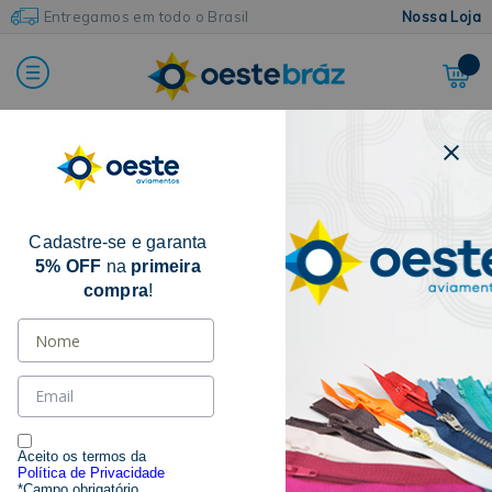
Entregamos em todo o Brasil
Nossa Loja
FILTRAR POR
Cadastre-se e garanta
TAMANHO
5% OFF
na
primeira
compra
!
UNICO
(25)
CATEGORIA
LISO
(31)
Aceito os termos da
Política de Privacidade
*Campo obrigatório