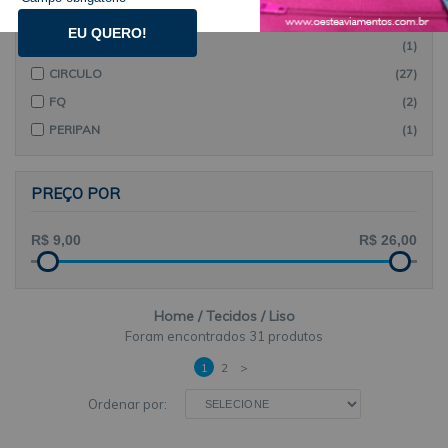
MARCAS
EU QUERO!
CALDEIRA
(1)
CIRCULO
(27)
FQ
(2)
PERIPAN
(1)
PREÇO POR
Home
Tecidos
Liso
31 produtos
1
2
>
Ordenar por: