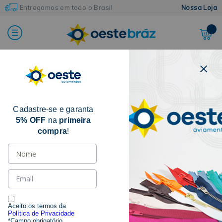
Entregamos em todo o Brasil
Nossa Loja
FILTRAR POR
Cadastre-se e garanta
CATEGORIA
5% OFF
na
primeira
compra
!
LINHA INVISÍVEL
(11)
MARCAS
GRILON
(7)
LINHANYL
(4)
Aceito os termos da
Política de Privacidade
*Campo obrigatório