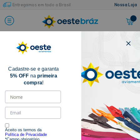
Entregamos em todo o Brasil
Nossa Loja
FILTRAR POR
Cadastre-se e garanta
CATEGORIA
5% OFF
na
primeira
compra
!
CORDÃO SÃO FRANCISCO
(10)
MARCAS
NYBC
(3)
SÃO JOSÉ
(7)
Aceito os termos da
Política de Privacidade
*Campo obrigatório