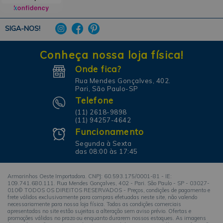
SIGA-NOS!
Conheça nossa loja física!
Onde fica?
Rua Mendes Gonçalves, 402.
Pari, São Paulo-SP
Telefone
(11) 2618-9898
(11) 94257-4642
Funcionamento
Segunda à Sexta
das 08:00 às 17:45
Armarinhos Oeste Importadora. CNPJ: 60.593.175/0001-81 - IE:
109.741.680.111. Rua Mendes Gonçalves, 402 - Pari. São Paulo - SP - 03027-
010© TODOS OS DIREITOS RESERVADOS - Preços, condições de pagamento e
frete válidos exclusivamente para compras efetuadas neste site, não valendo
necessariamente para nossa loja física. Todas as condições comerciais
apresentadas no site estão sujeitas a alteração sem aviso prévio. Ofertas e
promoções válidas no prazo ou enquanto durarem nossos estoques. As imagens