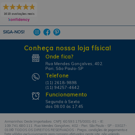
1618 avaliações reais
SIGA-NOS!
Conheça nossa loja física!
Onde fica?
Rua Mendes Gonçalves, 402.
Pari, São Paulo-SP
Telefone
(11) 2618-9898
(11) 94257-4642
Funcionamento
Segunda à Sexta
das 08:00 às 17:45
Armarinhos Oeste Importadora. CNPJ: 60.593.175/0001-81 - IE:
109.741.680.111. Rua Mendes Gonçalves, 402 - Pari. São Paulo - SP - 03027-
010© TODOS OS DIREITOS RESERVADOS - Preços, condições de pagamento e
frete válidos exclusivamente para compras efetuadas neste site, não valendo