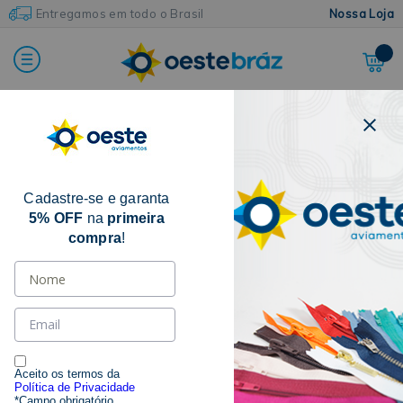
Entregamos em todo o Brasil
Nossa Loja
FILTRAR POR
Cadastre-se e garanta
CATEGORIA
5% OFF
na
primeira
compra
!
STRASS
(9)
MARCAS
IMPORTADO
(2)
KASMAQ
(1)
Aceito os termos da
Política de Privacidade
NYBC
(4)
*Campo obrigatório