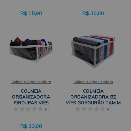
M C/11 NICHOS BZ
R$
15,90
R$
30,00
Colmeia Organizadora
Colmeia Organizadora
COLMEIA
COLMEIA
ORGANIZADORA
ORGANIZADORA BZ
P/ROUPAS VIÉS
VÍES GORGURÃO TAM.M
GORGURÃO TAM GG
COM 6 NICHOS
(0)
(0)
C/11 NICHOS BZ
R$
33,00