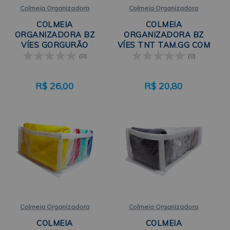
Colmeia Organizadora
Colmeia Organizadora
COLMEIA
COLMEIA
ORGANIZADORA BZ
ORGANIZADORA BZ
VÍES GORGURÃO
VÍES TNT TAM.GG COM
TAM.PP COM 11 NICHOS
11 NICHOS
(0)
(0)
R$
26,00
R$
20,80
Colmeia Organizadora
Colmeia Organizadora
COLMEIA
COLMEIA