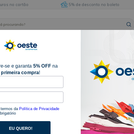
juros no cartão
5% de desconto no boleto
ARMARINHOS
ILHÓSES
BORDADOS E
AVIAM
FITAS
E
E
ACABAMENTOS
DIVE
ACESSÓRIOS
REBITES
e-se e garanta
5% OFF
na
primeira compra
!
18 produtos
s termos da
Política de Privacidade
rigatório
EU QUERO!