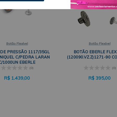
Botão Flexível
Botão Flexível
DE PRESSÃO 1117/35GL
BOTÃO EBERLE FLEX
NIQUEL C/PEDRA LARAN
(120090.VZ.Z)1271-90 C
C/1000UN EBERLE
(0)
(0)
R$
1.439,00
R$
395,00