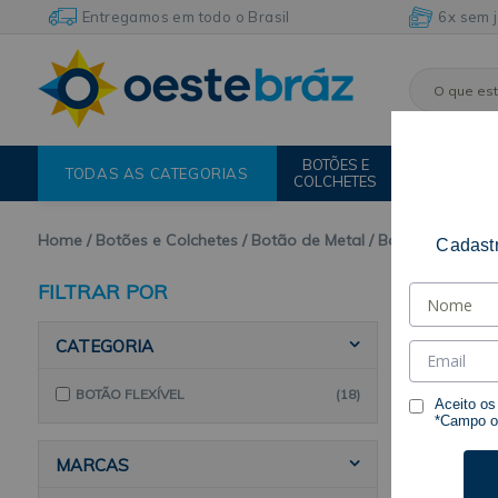
Entregamos em todo o Brasil
6x sem 
BOTÕES E
FIOS E
TODAS AS CATEGORIAS
COLCHETES
LINHAS
Home
Botões e Colchetes
Botão de Metal
Botão Flexível
Cadastr
FILTRAR POR
CATEGORIA
BOTÃO FLEXÍVEL
(18)
Aceito o
*Campo ob
MARCAS