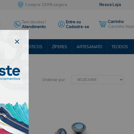
Compra 100% segura
Nossa Loja
Tem dúvidas?
Entre ou
Carrinho Vazi
Atendimento
Cadastre-se
ENTOS
ELÁSTICOS
ZÍPERES
ARTESANATO
TECIDOS
RSOS
Ordenar por: