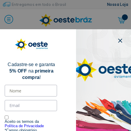
Entregamos em todo o Brasil
Nossa Loja
Home
Botões e Colchetes
Botão de Metal
Botão Flexível
Cadastre-se e garanta
5% OFF
na
primeira
compra
!
Aceito os termos da
Política de Privacidade
*Campo obrigatório