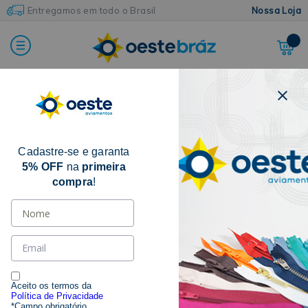
Entregamos em todo o Brasil
Nossa Loja
FILTRAR POR
Cadastre-se e garanta
CATEGORIA
5% OFF
na
primeira
compra
!
COLARINHO
(3)
MARCAS
EDUVAL
(3)
Aceito os termos da
Política de Privacidade
*Campo obrigatório