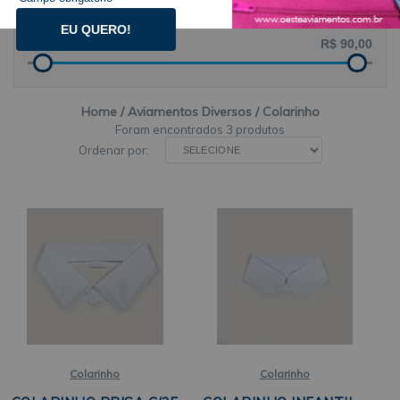
PREÇO POR
EU QUERO!
Home
Aviamentos Diversos
Colarinho
3 produtos
Ordenar por:
Colarinho
Colarinho