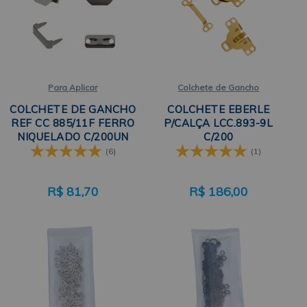
Para Aplicar
Colchete de Gancho
COLCHETE DE GANCHO
COLCHETE EBERLE
REF CC 885/11F FERRO
P/CALÇA LCC.893-9L
NIQUELADO C/200UN
C/200
EBERLE
(6)
(1)
R$
81,70
R$
186,00