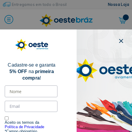
Entregamos em todo o Brasil
Nossa Loja
Home
Botões e Colchetes
Colchete de Gancho
Para Aplicar
Cadastre-se e garanta
5% OFF
na
primeira
compra
!
Aceito os termos da
Política de Privacidade
*Campo obrigatório