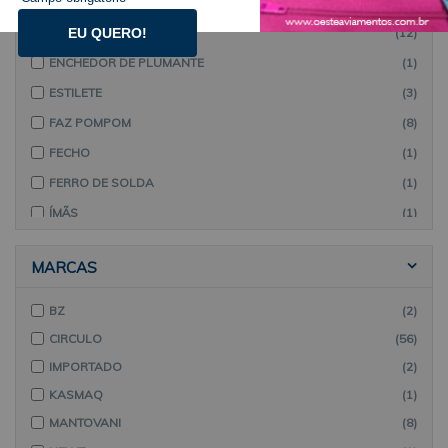
CORRENTES
(4)
CORTADOR MANUAL
(12)
EU QUERO!
ENCHEDOR DE PLUMANTE
(1)
ESTILETE
(3)
FAZ POMPOM
(8)
FECHO
(1)
FERRO DE SOLDA
(1)
ÍMÃS
(1)
KIT MIÇANGA
(4)
MARCAS
MARCADOR DE PONTO
(3)
OLHO E FOCINHO PARA AMIGURUMI
(6)
BZ
(2)
PÉROLAS
(6)
CIRCULO
(56)
PORTA ALFINETE
(2)
IMPORTADO
(2)
PORTA NOVELO
(3)
KASMAQ
(1)
TEAR
MANTOVANI
(1)
(8)