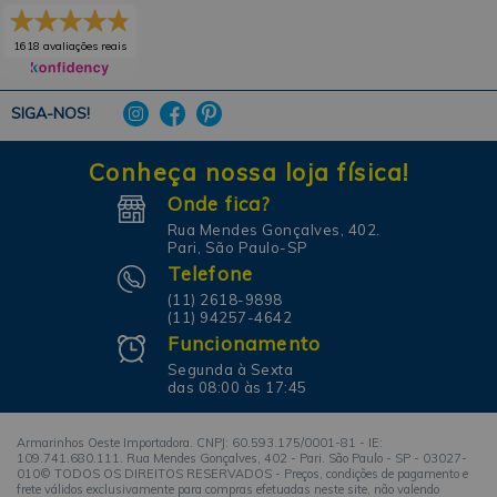
1618 avaliações reais
SIGA-NOS!
Conheça nossa loja física!
Onde fica?
Rua Mendes Gonçalves, 402.
Pari, São Paulo-SP
Telefone
(11) 2618-9898
(11) 94257-4642
Funcionamento
Segunda à Sexta
das 08:00 às 17:45
Armarinhos Oeste Importadora. CNPJ: 60.593.175/0001-81 - IE:
109.741.680.111. Rua Mendes Gonçalves, 402 - Pari. São Paulo - SP - 03027-
010© TODOS OS DIREITOS RESERVADOS - Preços, condições de pagamento e
frete válidos exclusivamente para compras efetuadas neste site, não valendo