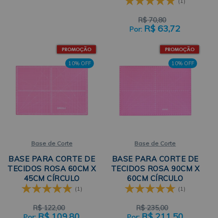
(1)
R$
70,80
R$
63,72
10% OFF
10% OFF
Base de Corte
Base de Corte
BASE PARA CORTE DE
BASE PARA CORTE DE
TECIDOS ROSA 60CM X
TECIDOS ROSA 90CM X
45CM CÍRCULO
60CM CÍRCULO
(1)
(1)
R$
122,00
R$
235,00
R$
109,80
R$
211,50