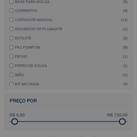
BASE PARA BOLSA
(5)
CORRENTES
(4)
CORTADOR MANUAL
(12)
ENCHEDOR DE PLUMANTE
(1)
ESTILETE
(3)
FAZ POMPOM
(8)
FECHO
(1)
FERRO DE SOLDA
(1)
ÍMÃS
(1)
KIT MIÇANGA
(4)
MARCADOR DE PONTO
(3)
PREÇO POR
OLHO E FOCINHO PARA AMIGURUMI
(6)
PÉROLAS
(6)
PORTA ALFINETE
(2)
PORTA NOVELO
(3)