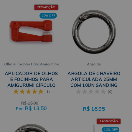
10% OFF
Olho e Focinho Para Amigurumi
Argolas
APLICADOR DE OLHOS
ARGOLA DE CHAVEIRO
E FOCINHOS PARA
ARTICULADA 25MM
AMIGURUMI CÍRCULO
COM 10UN SANDING
(1)
(0)
R$
15,00
R$
13,50
R$
16,95
10% OFF