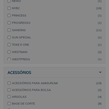
NEWZ
(1)
TIARA
(1)
NYBC
(16)
PRINCESS
(1)
PROGRESSO
(1)
SANDING
(11)
SUN SPECIAL
(1)
TOKE E CRIE
(1)
WESTMAN
(2)
WESTPRESS
(1)
ACESSÓRIOS
ACESSÓRIOS PARA AMIGURUMI
(19)
ACESSÓRIOS PARA BOLSA
(2)
ARGOLAS
(4)
BASE DE CORTE
(8)