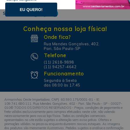
EU QUERO!
SIGA-NOS!
Conheça nossa loja física!
Onde fica?
Rua Mendes Gonçalves, 402.
Pari, São Paulo-SP
Telefone
(11) 2618-9898
(11) 94257-4642
Funcionamento
Segunda à Sexta
das 08:00 às 17:45
Armarinhos Oeste Importadora. CNPJ: 60.593.175/0001-81 - IE:
109.741.680.111. Rua Mendes Gonçalves, 402 - Pari. São Paulo - SP - 03027-
010© TODOS OS DIREITOS RESERVADOS - Preços, condições de pagamento e
frete válidos exclusivamente para compras efetuadas neste site, não valendo
necessariamente para nossa loja física. Todas as condições comerciais
apresentadas no site estão sujeitas a alteração sem aviso prévio. Ofertas e
promoções válidas no prazo ou enquanto durarem nossos estoques. As imagens
dos produtos são meramente ilustrativas. Pedidos sujeitos a análise e confirmação