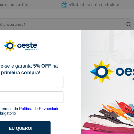
juros no cartão
5% de desconto no boleto
ARMARINHOS
ILHÓSES
BORDADOS E
AVIAM
FITAS
E
E
ACABAMENTOS
DIVE
ACESSÓRIOS
REBITES
e-se e garanta
5% OFF
na
primeira compra
!
23 produtos
s termos da
Política de Privacidade
rigatório
EU QUERO!