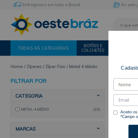
Entregamos em todo o Brasil
6x sem 
BOTÕES E
FIOS E
TODAS AS CATEGORIAS
COLCHETES
LINHAS
Home
Zíperes
Zíper Fixo
Metal 4 Médio
Cadastr
FILTRAR POR
CATEGORIA
METAL 4 MÉDIO
(23)
Aceito o
*Campo ob
MARCAS