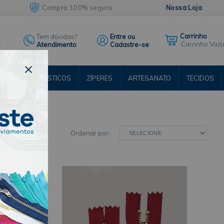
Compra 100% segura
Nossa Loja
Tem dúvidas?
Entre ou
Carrinho Vazi
Atendimento
Cadastre-se
ENTOS
ELÁSTICOS
ZÍPERES
ARTESANATO
TECIDOS
RSOS
Ordenar por: