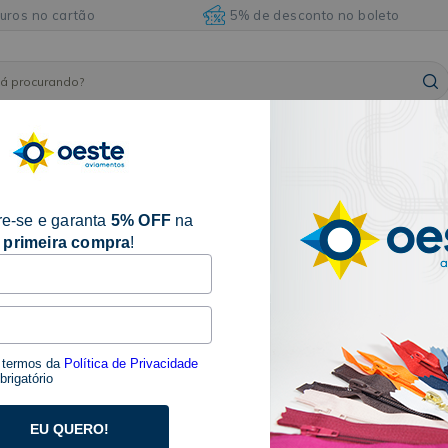
juros no cartão
5% de desconto no boleto
ARMARINHOS
ILHÓSES
BORDADOS E
AVIAM
FITAS
E
E
ACABAMENTOS
DIVE
ACESSÓRIOS
REBITES
pada
e-se e garanta
5% OFF
na
primeira compra
!
1 produtos
s termos da
Política de Privacidade
rigatório
EU QUERO!