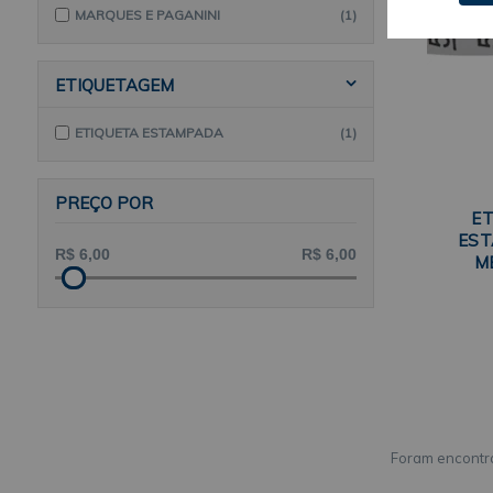
MARQUES E PAGANINI
(1)
ETIQUETAGEM
ETIQUETA ESTAMPADA
(1)
PREÇO POR
ET
EST
M