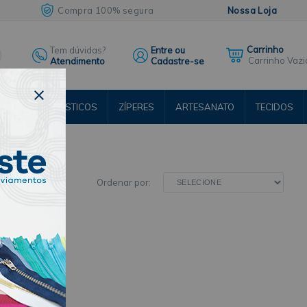
Compra 100% segura
Nossa Loja
Tem dúvidas?
Entre ou
Carrinho Vazi
Atendimento
Cadastre-se
ENTOS
ELÁSTICOS
ZÍPERES
ARTESANATO
TECIDOS
RSOS
Ordenar por: