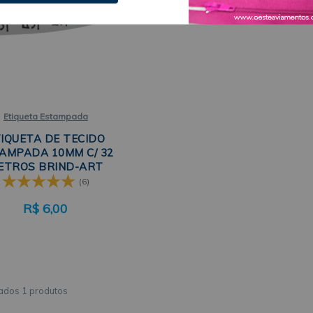
Etiqueta Estampada
IQUETA DE TECIDO
AMPADA 10MM C/ 32
ETROS BRIND-ART
(6)
R$
6,00
1 produtos