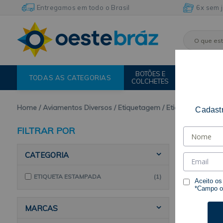
Entregamos em todo o Brasil
6x sem 
BOTÕES E
FIOS E
TODAS AS CATEGORIAS
COLCHETES
LINHAS
Home
Aviamentos Diversos
Etiquetagem
Etiqueta Estam
Cadastr
FILTRAR POR
CATEGORIA
ETIQUETA ESTAMPADA
(1)
Aceito o
*Campo ob
MARCAS