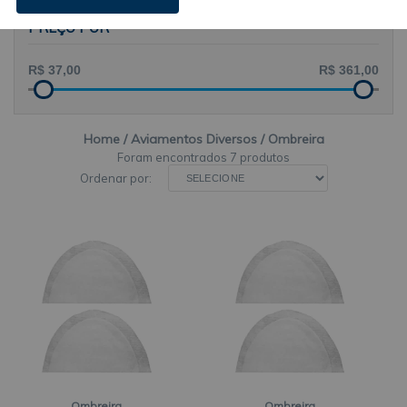
PREÇO POR
Home
Aviamentos Diversos
Ombreira
7 produtos
Ordenar por:
Ombreira
Ombreira