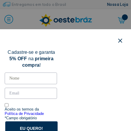
Entregamos em todo o Brasil
Nossa Loja
Cadastre-se e garanta
FILTRAR POR
5% OFF
na
primeira
compra
!
CATEGORIA
OMBREIRA
(7)
MARCAS
Aceito os termos da
EDYMAIS
(2)
Política de Privacidade
*Campo obrigatório
PEGORARI
(5)
EU QUERO!