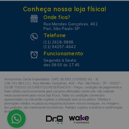
Conheça nossa loja física!
Onde fica?
Rua Mendes Gonçalves, 402.
Pari, São Paulo-SP
Telefone
(11) 2618-9898
(11) 94257-4642
Funcionamento
Segunda à Sexta
das 08:00 às 17:45
Armarinhos Oeste Importadora. CNPJ: 60.593.175/0001-81 - IE:
109.741.680.111. Rua Mendes Gonçalves, 402 - Pari. São Paulo - SP - 03027-
010© TODOS OS DIREITOS RESERVADOS - Preços, condições de pagamento e
frete válidos exclusivamente para compras efetuadas neste site, não valendo
necessariamente para nossa loja física. Todas as condições comerciais
apresentadas no site estão sujeitas a alteração sem aviso prévio. Ofertas e
promoções válidas no prazo ou enquanto durarem nossos estoques. As imagens
dos produtos são meramente ilustrativas. Pedidos sujeitos a análise e confirmação
de dados.