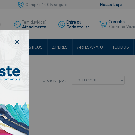
Compra 100% segura
Nossa Loja
Tem dúvidas?
Entre ou
Carrinho Vazi
Atendimento
Cadastre-se
ENTOS
ELÁSTICOS
ZÍPERES
ARTESANATO
TECIDOS
RSOS
Ordenar por: