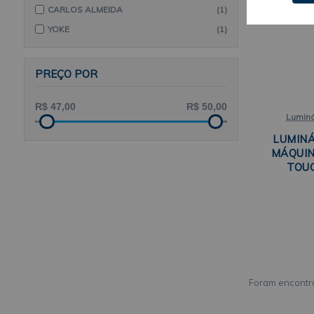
CARLOS ALMEIDA
(1)
YOKE
(1)
PREÇO POR
Luminá
LUMIN
MÁQUIN
TOUC