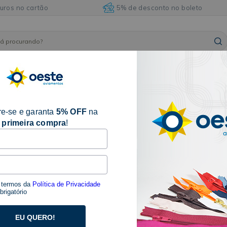
juros no cartão
5% de desconto no boleto
ARMARINHOS
ILHÓSES
BORDADOS E
AVIAM
FITAS
E
E
ACABAMENTOS
DIVE
ACESSÓRIOS
REBITES
 Costura
e-se e garanta
5% OFF
na
primeira compra
!
2 produtos
s termos da
Política de Privacidade
rigatório
EU QUERO!