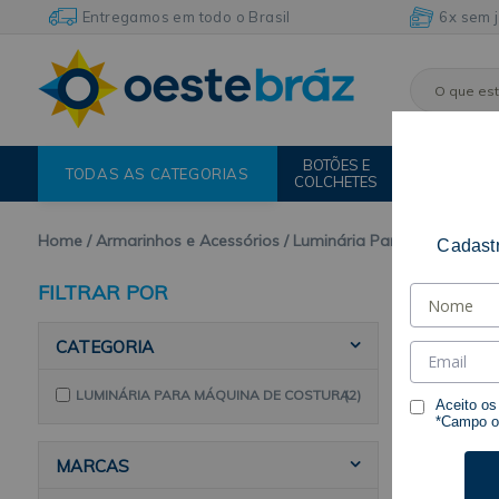
Entregamos em todo o Brasil
6x sem 
BOTÕES E
FIOS E
TODAS AS CATEGORIAS
COLCHETES
LINHAS
Home
Armarinhos e Acessórios
Luminária Para Máquina de
Cadastr
FILTRAR POR
CATEGORIA
LUMINÁRIA PARA MÁQUINA DE COSTURA
(2)
Aceito o
*Campo ob
MARCAS