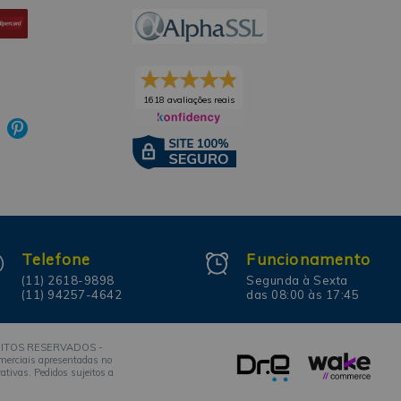
1618 avaliações reais
Telefone
Funcionamento
(11) 2618-9898
Segunda à Sexta
(11) 94257-4642
das 08:00 às 17:45
DIREITOS RESERVADOS -
omerciais apresentadas no
tivas. Pedidos sujeitos a