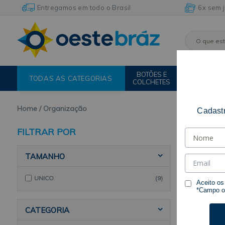
Entregamos em todo o Brasil
6x sem 
BOTÕES E
FIOS E
TODAS AS CATEGORIAS
COLCHETES
LINHAS
Home
Organização
Cadastr
FILTRAR POR
TAMANHO
UNICO
(9)
Aceito o
*Campo ob
CATEGORIA