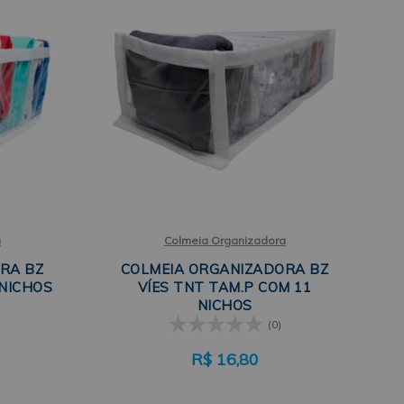
a
Colmeia Organizadora
RA BZ
COLMEIA ORGANIZADORA BZ
 NICHOS
VÍES TNT TAM.P COM 11
NICHOS
(0)
R$
16,80