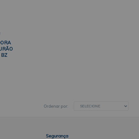
a
DORA
GURÃO
 BZ
Ordenar por:
Segurança