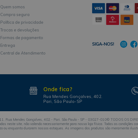
Quem somos
Compra segura
Política de privacidade
Trocas e devoluções
Formas de pagamento
SIGA-NOS!
Entrega
Central de Atendimento
Onde fica?
Rua Mendes Gonçalves, 402.
Pari, São Paulo-SP
.111. Rua Mendes Gonçalves, 402 - Pari. São Paulo - SP - 03027-010© TODOS OS 
das neste site, não valendo necessariamente para nossa loja física. Todas as condições c
prazo ou enquanto durarem nossos estoques. As imagens dos produtos são meramente ilustra