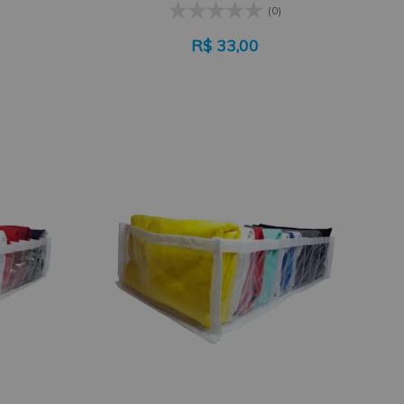
(0)
R$
33,00