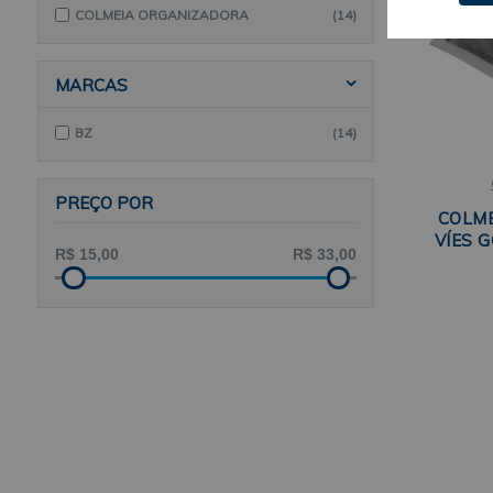
COLMEIA ORGANIZADORA
(14)
MARCAS
BZ
(14)
PREÇO POR
COLM
VÍES 