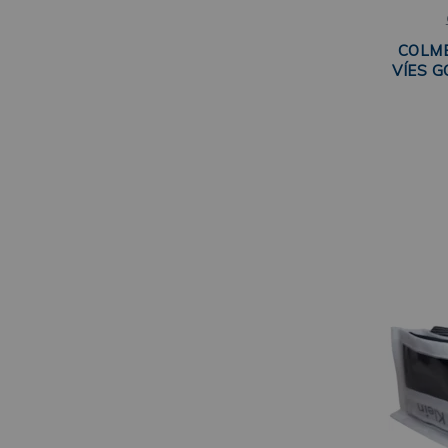
COLM
VÍES 