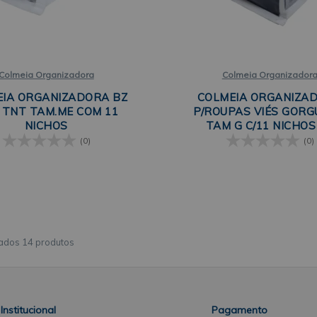
Colmeia Organizadora
Colmeia Organizador
EIA ORGANIZADORA BZ
COLMEIA ORGANIZA
S TNT TAM.ME COM 11
P/ROUPAS VIÉS GOR
NICHOS
TAM G C/11 NICHOS
(0)
(0)
14 produtos
Institucional
Pagamento