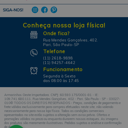
SIGA-NOS!
Conheça nossa loja física!
Onde fica?
Rua Mendes Gonçalves, 402.
Pari, São Paulo-SP
Telefone
(11) 2618-9898
(11) 94257-4642
Funcionamento
Segunda à Sexta
das 08:00 às 17:45
Armarinhos Oeste Importadora. CNPJ: 60.593.175/0001-81 - IE:
109.741.680.111. Rua Mendes Gonçalves, 402 - Pari. São Paulo - SP - 03027-
010© TODOS OS DIREITOS RESERVADOS - Preços, condições de pagamento e
frete válidos exclusivamente para compras efetuadas neste site, não valendo
necessariamente para nossa loja física. Todas as condições comerciais
apresentadas no site estão sujeitas a alteração sem aviso prévio. Ofertas e
promoções válidas no prazo ou enquanto durarem nossos estoques. As imagens
dos produtos são meramente ilustrativas. Pedidos sujeitos a análise e confirmação
de dados.