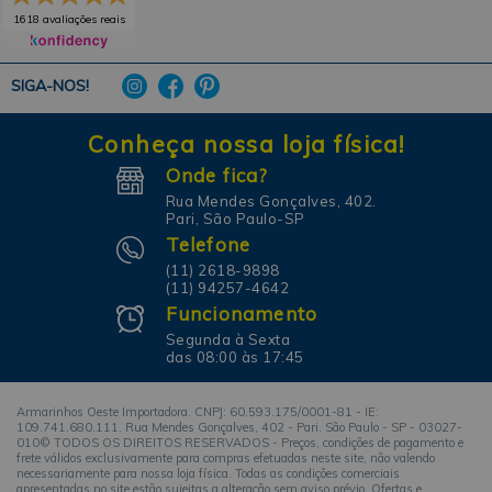
1618 avaliações reais
SIGA-NOS!
Conheça nossa loja física!
Onde fica?
Rua Mendes Gonçalves, 402.
Pari, São Paulo-SP
Telefone
(11) 2618-9898
(11) 94257-4642
Funcionamento
Segunda à Sexta
das 08:00 às 17:45
Armarinhos Oeste Importadora. CNPJ: 60.593.175/0001-81 - IE:
109.741.680.111. Rua Mendes Gonçalves, 402 - Pari. São Paulo - SP - 03027-
010© TODOS OS DIREITOS RESERVADOS - Preços, condições de pagamento e
frete válidos exclusivamente para compras efetuadas neste site, não valendo
necessariamente para nossa loja física. Todas as condições comerciais
apresentadas no site estão sujeitas a alteração sem aviso prévio. Ofertas e