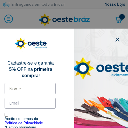
Entregamos em todo o Brasil
Nossa Loja
FILTRAR POR
Cadastre-se e garanta
TAMANHO
5% OFF
na
primeira
compra
!
UNICO
(4)
CATEGORIA
FELTRO
(4)
Aceito os termos da
Política de Privacidade
*Campo obrigatório