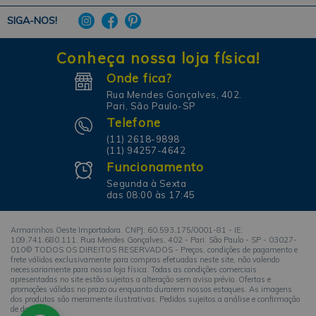
SIGA-NOS!
Conheça nossa loja física!
Onde fica?
Rua Mendes Gonçalves, 402.
Pari, São Paulo-SP
Telefone
(11) 2618-9898
(11) 94257-4642
Funcionamento
Segunda à Sexta
das 08:00 às 17:45
Armarinhos Oeste Importadora. CNPJ: 60.593.175/0001-81 - IE:
109.741.680.111. Rua Mendes Gonçalves, 402 - Pari. São Paulo - SP - 03027-
010© TODOS OS DIREITOS RESERVADOS - Preços, condições de pagamento e
frete válidos exclusivamente para compras efetuadas neste site, não valendo
necessariamente para nossa loja física. Todas as condições comerciais
apresentadas no site estão sujeitas a alteração sem aviso prévio. Ofertas e
promoções válidas no prazo ou enquanto durarem nossos estoques. As imagens
dos produtos são meramente ilustrativas. Pedidos sujeitos a análise e confirmação
de dados.