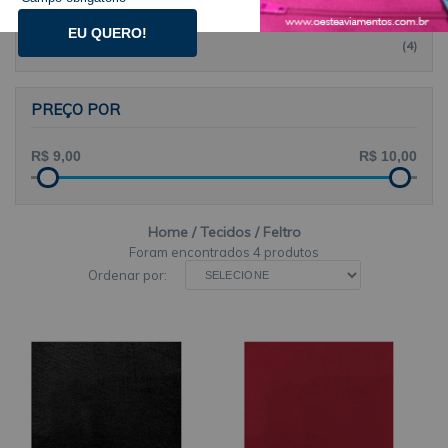
MARCAS
EU QUERO!
SANTA FÉ
(4)
PREÇO POR
Home
Tecidos
Feltro
4 produtos
Ordenar por: