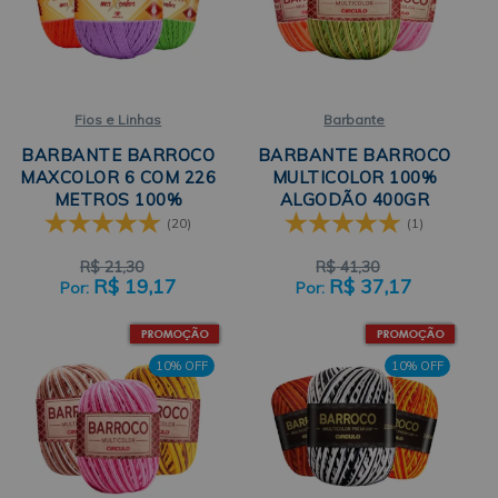
Fios e Linhas
Barbante
BARBANTE BARROCO
BARBANTE BARROCO
MAXCOLOR 6 COM 226
MULTICOLOR 100%
METROS 100%
ALGODÃO 400GR
ALGODÃO CÍRCULO
CÍRCULO
(20)
(1)
R$
21,30
R$
41,30
R$
19,17
R$
37,17
10% OFF
10% OFF