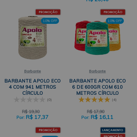
10% OFF
10% OFF
Barbante
Barbante
BARBANTE APOLO ECO
BARBANTE APOLO ECO
4 COM 941 METROS
6 DE 600GR COM 610
CÍRCULO
METROS CÍRCULO
(0)
(4)
R$
19,30
R$
17,90
R$
17,37
R$
16,11