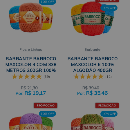
10% OFF
10% OFF
Fios e Linhas
Barbante
BARBANTE BARROCO
BARBANTE BARROCO
MAXCOLOR 4 COM 338
MAXCOLOR 6 100%
METROS 200GR 100%
ALGODÃO 400GR
ALGODÃO CÍRCULO
CÍRCULO
(39)
(12)
R$
21,30
R$
39,40
R$
19,17
R$
35,46
10% OFF
10% OFF