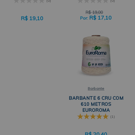
(0)
(0)
R$
19,00
R$
17,10
R$
19,10
Barbante
BARBANTE 6 CRU COM
610 METROS
EUROROMA
(1)
R$
20,40