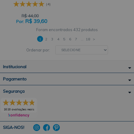
ALGODÃO CIRCULO
(4)
R$
44,00
R$
39,60
432 produtos
1
2
3
4
5
6
7
...
18
>
Ordenar por:
Institucional
Pagamento
Segurança
1618 avaliações reais
SIGA-NOS!