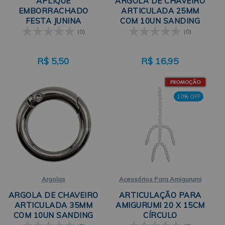
APLIQUE
ARGOLA DE CHAVEIRO
EMBORRACHADO
ARTICULADA 25MM
FESTA JUNINA
COM 10UN SANDING
DANÇARINOS COM 5
(0)
(0)
UNIDADES SANDING
R$
5,50
R$
16,95
10% OFF
Argolas
Acessórios Para Amigurumi
ARGOLA DE CHAVEIRO
ARTICULAÇÃO PARA
ARTICULADA 35MM
AMIGURUMI 20 X 15CM
COM 10UN SANDING
CÍRCULO