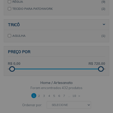
RÉGUA
(9)
TECIDO PARA PATCHWORK
(2)
TRICÔ
AGULHA
(1)
PREÇO POR
Home
Artesanato
432 produtos
1
2
3
4
5
6
7
...
18
>
Ordenar por: