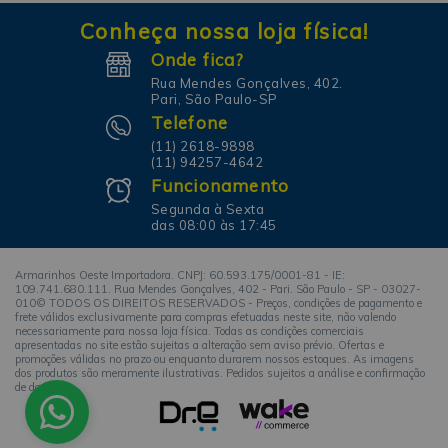
Conheça nossa loja física!
Onde fica?
Rua Mendes Gonçalves, 402.
Pari, São Paulo-SP
Telefone
(11) 2618-9898
(11) 94257-4642
Funcionamento
Segunda à Sexta
das 08:00 às 17:45
Armarinhos Oeste Importadora. CNPJ: 60.593.175/0001-81 - IE:
109.741.680.111. Rua Mendes Gonçalves, 402 - Pari. São Paulo - SP - 03027-
010© TODOS OS DIREITOS RESERVADOS - Preços, condições de pagamento e
frete válidos exclusivamente para compras efetuadas neste site, não valendo
necessariamente para nossa loja física. Todas as condições comerciais
apresentadas no site estão sujeitas a alteração sem aviso prévio. Ofertas e
promoções válidas no prazo ou enquanto durarem nossos estoques. As imagens
dos produtos são meramente ilustrativas. Pedidos sujeitos a análise e confirmação
de dados.