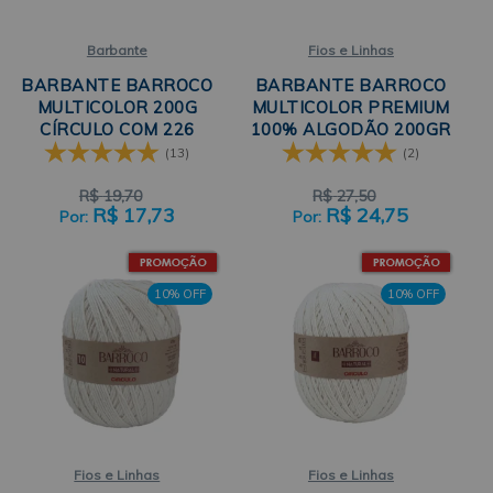
Barbante
Fios e Linhas
BARBANTE BARROCO
BARBANTE BARROCO
MULTICOLOR 200G
MULTICOLOR PREMIUM
CÍRCULO COM 226
100% ALGODÃO 200GR
METROS
CÍRCULO
(13)
(2)
R$
19,70
R$
27,50
R$
17,73
R$
24,75
10% OFF
10% OFF
Fios e Linhas
Fios e Linhas