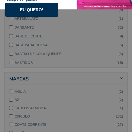
APOSTILAS
(4)
ARGOLAS
(4)
EU QUERO!
ARTESANATO
(1)
BARBANTE
(32)
BASE DE CORTE
(8)
BASE PARA BOLSA
(5)
BASTÃO DE COLA QUENTE
(3)
BASTIDOR
(15)
BOLSA DE RÁFIA
(2)
MARCAS
CAIXA ORGANIZADORA
(9)
CANETA
(4)
ÁGUIA
(2)
COLA PARA ARTESANATO
(5)
BZ
(2)
CORRENTES
(4)
CARLOS ALMEIDA
(1)
CORTADOR MANUAL
(12)
CIRCULO
(232)
CROCHÊ E TRICÔ
COATS CORRENTE
(27)
(3)