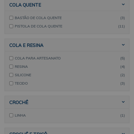
TEAR
(1)
RESINA
(4)
COLA QUENTE
TIARA
(1)
SILICONE
(2)
BASTÃO DE COLA QUENTE
(3)
STRASS
(9)
PISTOLA DE COLA QUENTE
(11)
TEAR
(1)
TECIDO
(3)
COLA E RESINA
TECIDO PARA PATCHWORK
(2)
TIARA
(1)
COLA PARA ARTESANATO
(5)
RESINA
(4)
SILICONE
(2)
TECIDO
(3)
CROCHÊ
LINHA
(1)