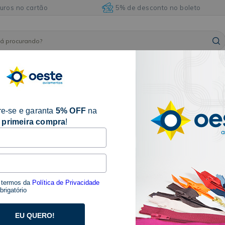
juros no cartão
5% de desconto no boleto
ARMARINHOS
ILHÓSES
BORDADOS E
AVIAM
FITAS
E
E
ACABAMENTOS
DIVE
ACESSÓRIOS
REBITES
e-se e garanta
5% OFF
na
primeira compra
!
1 produtos
s termos da
Política de Privacidade
rigatório
EU QUERO!