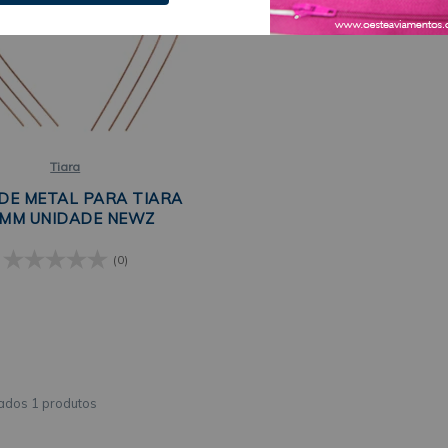
Tiara
DE METAL PARA TIARA
2MM UNIDADE NEWZ
(0)
1 produtos