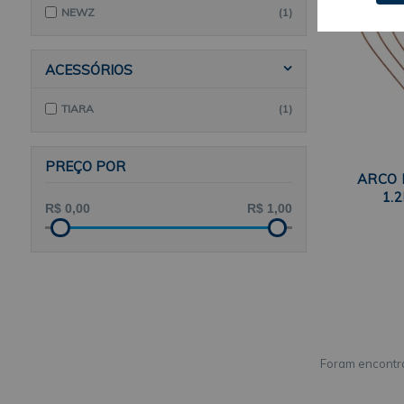
NEWZ
(1)
ACESSÓRIOS
TIARA
(1)
PREÇO POR
ARCO 
1.