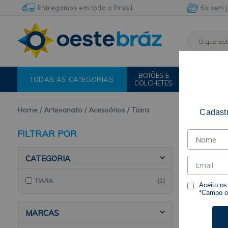
Entregamos em todo o Brasil
6x sem 
BOTÕES E
FIOS E
TODAS AS CATEGORIAS
COLCHETES
LINHAS
Home
Artesanato
Acessórios
Tiara
Cadastr
FILTRAR POR
CATEGORIA
TIARA
(1)
Aceito o
*Campo ob
MARCAS