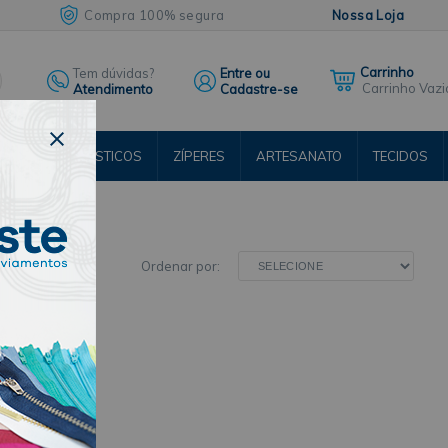
Compra 100% segura
Nossa Loja
Tem dúvidas?
Entre ou
Carrinho Vazi
Atendimento
Cadastre-se
ENTOS
ELÁSTICOS
ZÍPERES
ARTESANATO
TECIDOS
RSOS
Ordenar por: