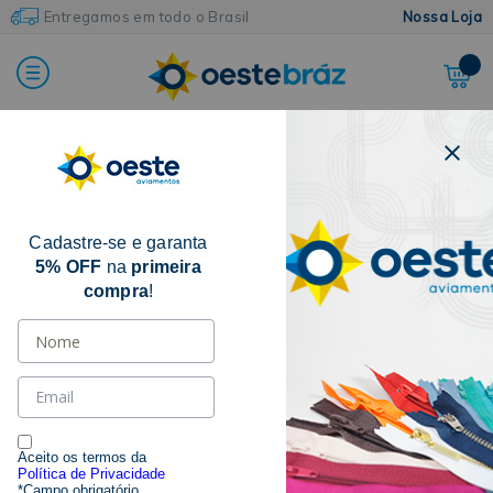
Entregamos em todo o Brasil
Nossa Loja
Home
Botões e Colchetes
Colchete de Gancho
Cadastre-se e garanta
5% OFF
na
primeira
compra
!
Aceito os termos da
Política de Privacidade
*Campo obrigatório