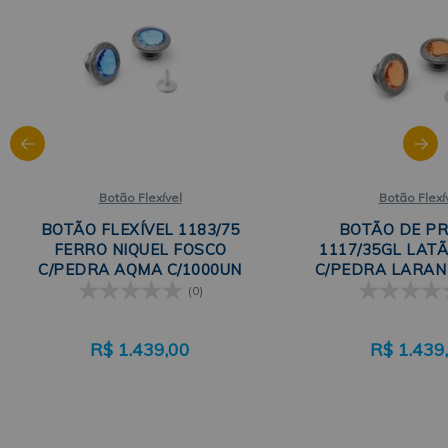
Botão Flexível
Botão Flexí
BOTÃO FLEXÍVEL 1183/75
BOTÃO DE P
FERRO NIQUEL FOSCO
1117/35GL LATÃ
C/PEDRA AQMA C/1000UN
C/PEDRA LARAN
EBERLE
EBERL
(0)
R$
1.439,00
R$
1.439