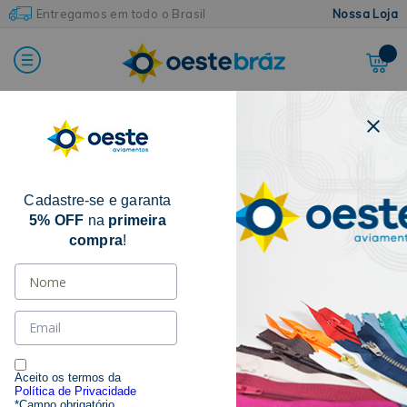
Entregamos em todo o Brasil
Nossa Loja
Home
Botões e Colchetes
Botão de Metal
Botão Flexível
Cadastre-se e garanta
5% OFF
na
primeira
compra
!
Aceito os termos da
Política de Privacidade
*Campo obrigatório