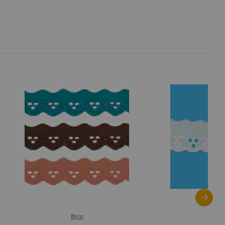
Bico
Bi