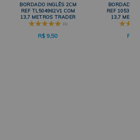
BORDADO INGLÊS 2CM
BORDADO IN
REF TL504962V1 COM
REF 105310 
13,7 METROS TRADER
13,7 METR
(1)
R$
9,50
R$
1