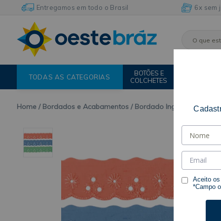
Entregamos em todo o Brasil
6x sem 
BOTÕES E
FIOS E
TODAS AS CATEGORIAS
COLCHETES
LINHAS
Home
Bordados e Acabamentos
Bordado Inglês
Bico
Cadastr
Aceito o
*Campo ob