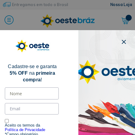
Entregamos em todo o Brasil
Nossa Loja
Home
Bordados e Acabamentos
Bordado Inglês
Bico
Cadastre-se e garanta
5% OFF
na
primeira
compra
!
Aceito os termos da
Política de Privacidade
*Campo obrigatório