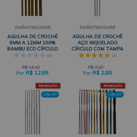
Agulha Para Crochê
Agulha Para Crochê
AGULHA DE CROCHÊ
AGULHA DE CROCHÊ
9MM A 12MM 100%
AÇO NIQUELADO
BAMBU ECO CÍRCULO
CÍRCULO COM TAMPA
DE PROTEÇÃO
(0)
(2)
R$
14,10
R$
3,20
R$
12,69
R$
2,88
10% OFF
10% OFF