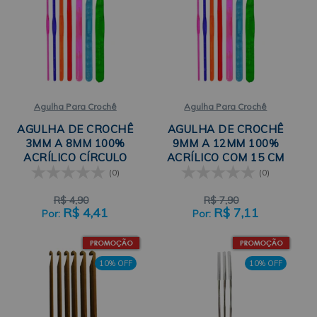
Agulha Para Crochê
Agulha Para Crochê
AGULHA DE CROCHÊ
AGULHA DE CROCHÊ
3MM A 8MM 100%
9MM A 12MM 100%
ACRÍLICO CÍRCULO
ACRÍLICO COM 15 CM
CÍRCULO
(0)
(0)
R$
4,90
R$
7,90
R$
4,41
R$
7,11
10% OFF
10% OFF