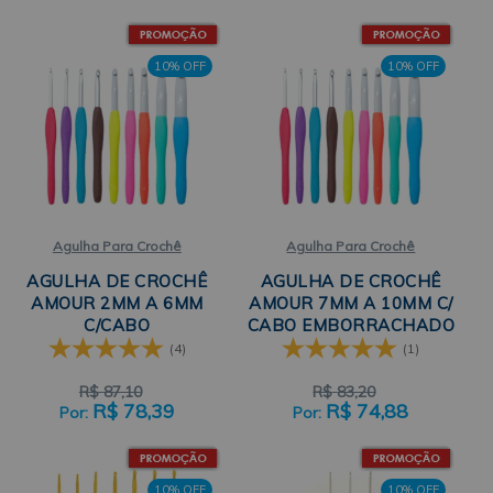
10% OFF
10% OFF
Agulha Para Crochê
Agulha Para Crochê
AGULHA DE CROCHÊ
AGULHA DE CROCHÊ
AMOUR 2MM A 6MM
AMOUR 7MM A 10MM C/
C/CABO
CABO EMBORRACHADO
EMBORRACHADO
1UN CLOVER
(4)
(1)
CLOVER
R$
87,10
R$
83,20
R$
78,39
R$
74,88
10% OFF
10% OFF