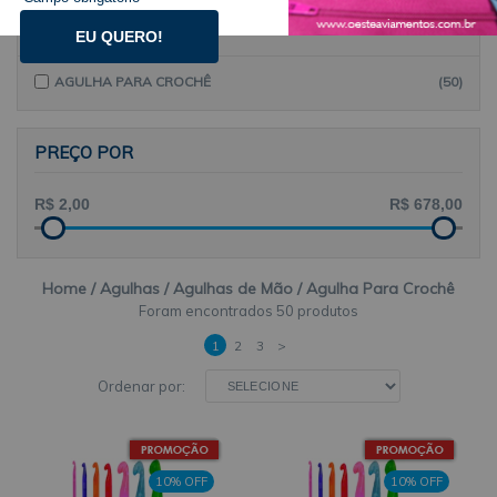
AGULHAS DE MÃO
EU QUERO!
AGULHA PARA CROCHÊ
(50)
PREÇO POR
Home
Agulhas
Agulhas de Mão
Agulha Para Crochê
50 produtos
1
2
3
>
Ordenar por:
10% OFF
10% OFF