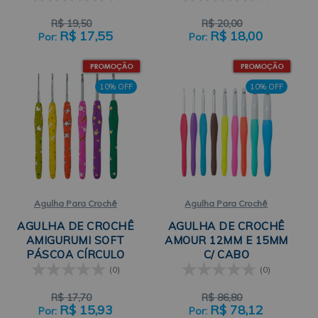
R$
19,50
R$
20,00
R$
17,55
R$
18,00
10% OFF
10% OFF
Agulha Para Crochê
Agulha Para Crochê
AGULHA DE CROCHÊ
AGULHA DE CROCHÊ
AMIGURUMI SOFT
AMOUR 12MM E 15MM
PÁSCOA CÍRCULO
C/ CABO
EMBORRACHADO 1UN
(0)
(0)
CLOVER
R$
17,70
R$
86,80
R$
15,93
R$
78,12