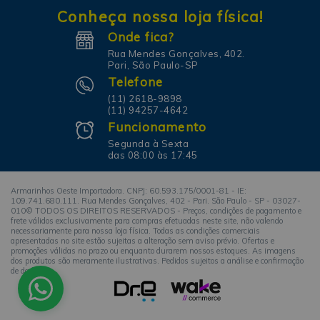
Conheça nossa loja física!
Onde fica?
Rua Mendes Gonçalves, 402.
Pari, São Paulo-SP
Telefone
(11) 2618-9898
(11) 94257-4642
Funcionamento
Segunda à Sexta
das 08:00 às 17:45
Armarinhos Oeste Importadora. CNPJ: 60.593.175/0001-81 - IE:
109.741.680.111. Rua Mendes Gonçalves, 402 - Pari. São Paulo - SP - 03027-
010© TODOS OS DIREITOS RESERVADOS - Preços, condições de pagamento e
frete válidos exclusivamente para compras efetuadas neste site, não valendo
necessariamente para nossa loja física. Todas as condições comerciais
apresentadas no site estão sujeitas a alteração sem aviso prévio. Ofertas e
promoções válidas no prazo ou enquanto durarem nossos estoques. As imagens
dos produtos são meramente ilustrativas. Pedidos sujeitos a análise e confirmação
de dados.