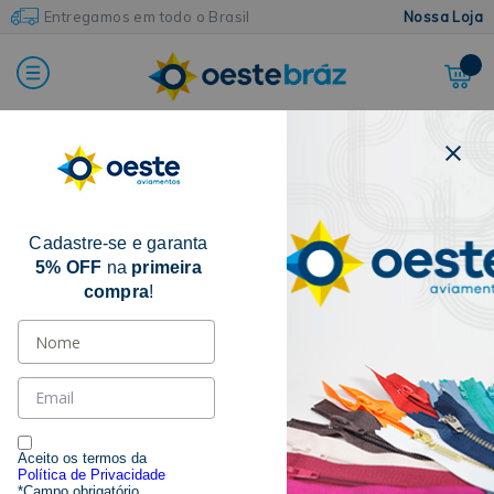
Entregamos em todo o Brasil
Nossa Loja
FILTRAR POR
Cadastre-se e garanta
CATEGORIA
5% OFF
na
primeira
compra
!
AGULHA PARA CROCHÊ
(50)
MARCAS
CIRCULO
(42)
NYBC
(8)
Aceito os termos da
Política de Privacidade
*Campo obrigatório