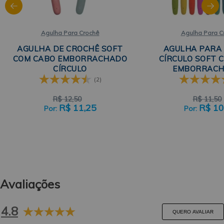
Agulha Para Crochê
Agulha Para C
AGULHA DE CROCHÊ SOFT
AGULHA PARA
COM CABO EMBORRACHADO
CÍRCULO SOFT 
CÍRCULO
EMBORRACH
TAMANHOS 1,25
(2)
R$
12,50
R$
11,50
R$
11,25
R$
10
Avaliações
4.8
QUERO AVALIAR