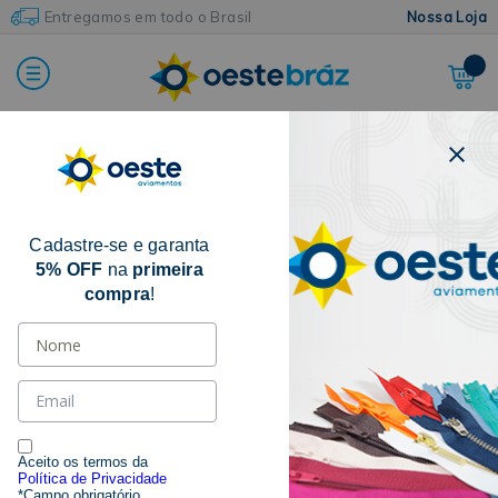
Entregamos em todo o Brasil
Nossa Loja
Home
Armarinhos e Acessórios
Abridor de Casa
Cadastre-se e garanta
10% OFF
5% OFF
na
primeira
compra
!
Aceito os termos da
Política de Privacidade
*Campo obrigatório