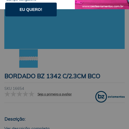
EU QUERO!
BORDADO BZ 1342 C/2.3CM BCO
SKU 16654
Seja o primeiro a avaliar
Descrição:
Ver descrição completa