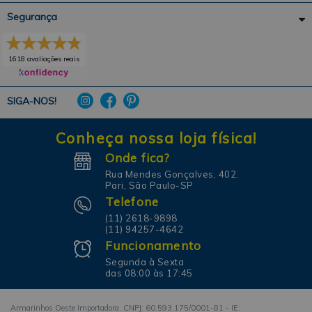
Segurança
1618 avaliações reais
SIGA-NOS!
Conheça nossa loja física!
Onde fica?
Rua Mendes Gonçalves, 402.
Pari, São Paulo-SP
Telefone
(11) 2618-9898
(11) 94257-4642
Funcionamento
Segunda à Sexta
das 08:00 às 17:45
Armarinhos Oeste Importadora. CNPJ: 60.593.175/0001-81 - IE: