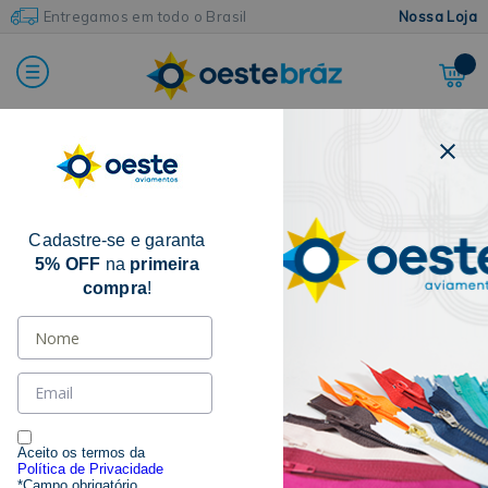
Entregamos em todo o Brasil
Nossa Loja
Home
Bordados e Acabamentos
Bordado Inglês
Bico
Cadastre-se e garanta
5% OFF
na
primeira
compra
!
Aceito os termos da
Política de Privacidade
*Campo obrigatório