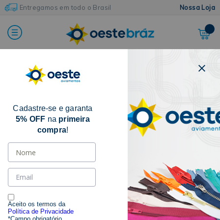
Entregamos em todo o Brasil
Nossa Loja
Home
Agulhas
Agulhas de Mão
Agulha Para Tapeçaria
Cadastre-se e garanta
10% OFF
5% OFF
na
primeira
compra
!
Aceito os termos da
Política de Privacidade
*Campo obrigatório