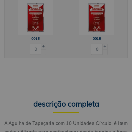
que muitas vezes dão origem a tapetes, toalhas, cortinas e
alguns outros tipos de peças artesanaisEste produto
normalmente é utilizado comMuito utilizado com linhas e
fios para tapeçaria, colas multiuso, tesouras multiuso ou de
arremate, viés e fitas de cetim, bordados ingleses e muitos
outros produtos e acessórios de corte e costuraConteúdo
da embalagem1 Pack de Agulha de Tapeçaria com 10
0016
0018
Unidades CírculoComposiçãoAço NiqueladoDados
+
+
técnicosMarca: CírculoModelo: Agulha de
-
-
TapeçariaComprimento da agulha: 49mmAltura da agulha
na embalagem: 1 cmLargura da agulha na embalagem: 4,5
cmComprimento da embalagem: 8 cmPeso das agulhas: 4,5
gr
descrição completa
A Agulha de Tapeçaria com 10 Unidades Círculo, é item