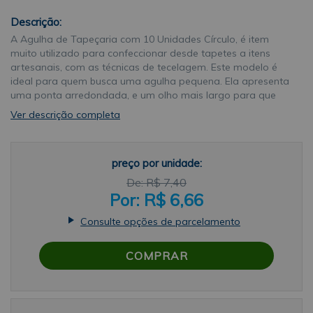
Descrição:
A Agulha de Tapeçaria com 10 Unidades Círculo, é item
muito utilizado para confeccionar desde tapetes a itens
artesanais, com as técnicas de tecelagem. Este modelo é
ideal para quem busca uma agulha pequena. Ela apresenta
uma ponta arredondada, e um olho mais largo para que
até mesmo os fios mais grossos possam passar com
Ver descrição completa
facilidadeSobre a marcaA Círculo foi fundada em 1938, pelo
Sr. Leopoldo Jorge Theodoro Schmalz. Ele iniciou
produzindo fios e linhas para trabalhos manuais. Hoje a
preço por unidade:
Círculo já é uma das maiores indústrias têxteis do Brasil.
Desde então, a empresa conquista o país por meio de
R$ 7,40
produtos de qualidade, fabricados de acordo com as
R$ 6,66
tendências de mercado. A Círculo busca, a cada
lançamento, inovação e modernidade através de cores e
Consulte opções de parcelamento
texturas diferenciadas, sem deixar de lado a tradição e o
cuidado com matérias primas de qualidadeAplicaçãoEssa
COMPRAR
agulha é muito utilizada para entrelaçar fios grossos em
tecidos e separar as suas tramas sem que eles venham a se
romper. Muitas vezes são utilizados na confecção de
tecidos inteiros, tecidos esses muito mais firmes e robustos