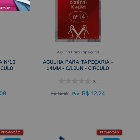
a
Agulha Para Tapeçaria
A N°13
AGULHA PARA TAPEÇARIA -
RCULO
14MM - C/10UN - CIRCULO
(0)
,08
R$
12,24
R$
13,60