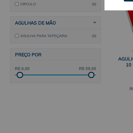
CIRCULO
(6)
AGULHAS DE MÃO
AGULHA PARA TAPEÇARIA
(6)
PREÇO POR
AGUL
10
R