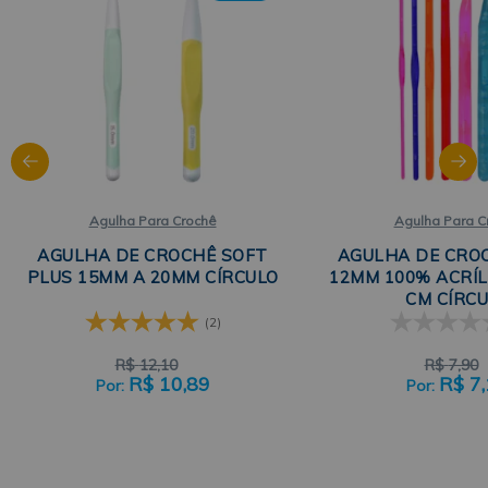
Agulha Para Crochê
Agulha Para C
AGULHA DE CROCHÊ SOFT
AGULHA DE CRO
PLUS 15MM A 20MM CÍRCULO
12MM 100% ACRÍL
CM CÍRC
(2)
R$
12,10
R$
7,90
R$
10,89
R$
7