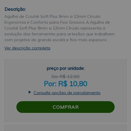
Descrição:
Agulha de Crochê Soft Plus 8mm a 12mm Círculo:
Ergonomia e Conforto para Fios Grossos A Agulha de
Crochê Soft Plus 8mm a 12mm Círculo representa a
evolução das ferramentas para artesãos que trabalham
com projetos de grande escala e fios mais espessos.
Desenvolvida especialmente para facilitar o manuseio de
Ver descrição completa
materiais como fio de malha e cordões de algodão, esta
agulha combina um design moderno com uma
funcionalidade superior, permitindo que o profissional
preço por unidade:
execute pontos volumosos com agilidade, precisão e, acima
de tudo, extremo conforto durante todo o processo criativo.
R$ 12,00
Com uma variação de tamanhos que atendem às
R$ 10,80
necessidades de trabalhos robustos, a Agulha de Crochê
Soft Plus 8mm a 12mm Círculo é a aliada perfeita para a
Consulte opções de parcelamento
confecção de cestos organizadores, tapetes decorativos,
mantas para sofá e acessórios de moda "oversized". Seu
COMPRAR
formato foi projetado para se ajustar perfeitamente à
palma da mão, reduzindo o esforço necessário para
tricotar peças pesadas e garantindo uma experiência de
tecelagem muito mais fluida e prazerosa. Qualidade e