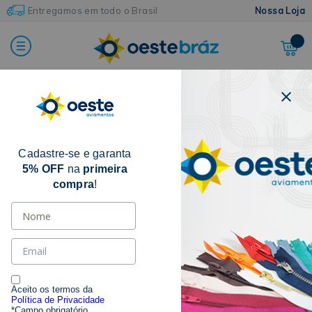
Entregamos em todo o Brasil
Nossa Loja
Home
Agulhas
Agulhas de Mão
Agulha Para Crochê
Cadastre-se e garanta
10% OFF
5% OFF
na
primeira
compra
!
Aceito os termos da
Política de Privacidade
*Campo obrigatório