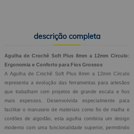
transforma fios pesados em obras de arte com rapidez e
ergonomia. É a escolha definitiva para quem não abre mão
da saúde das mãos e da beleza impecável em cada laçada.
Dados Técnicos Tamanho: 8mm a 12mm Composição:
Plástico Marca: Círculo
descrição completa
Agulha de Crochê Soft Plus 8mm a 12mm Círculo:
Ergonomia e Conforto para Fios Grossos
A Agulha de Crochê Soft Plus 8mm a 12mm Círculo
representa a evolução das ferramentas para artesãos
que trabalham com projetos de grande escala e fios
mais espessos. Desenvolvida especialmente para
facilitar o manuseio de materiais como fio de malha e
cordões de algodão, esta agulha combina um design
moderno com uma funcionalidade superior, permitindo