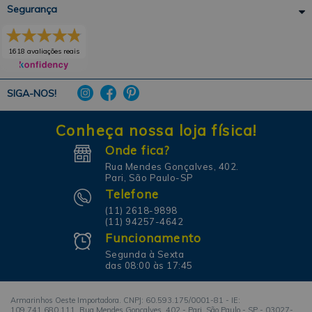
Segurança
1618 avaliações reais
SIGA-NOS!
Conheça nossa loja física!
Onde fica?
Rua Mendes Gonçalves, 402.
Pari, São Paulo-SP
Telefone
(11) 2618-9898
(11) 94257-4642
Funcionamento
Segunda à Sexta
das 08:00 às 17:45
Armarinhos Oeste Importadora. CNPJ: 60.593.175/0001-81 - IE:
109.741.680.111. Rua Mendes Gonçalves, 402 - Pari. São Paulo - SP - 03027-