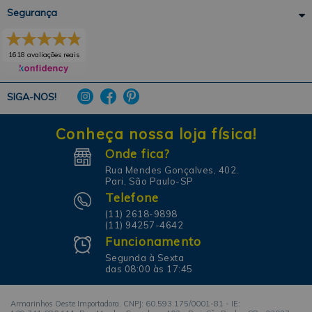
Segurança
1618 avaliações reais
SIGA-NOS!
Conheça nossa loja física!
Onde fica?
Rua Mendes Gonçalves, 402.
Pari, São Paulo-SP
Telefone
(11) 2618-9898
(11) 94257-4642
Funcionamento
Segunda à Sexta
das 08:00 às 17:45
Armarinhos Oeste Importadora. CNPJ: 60.593.175/0001-81 - IE: