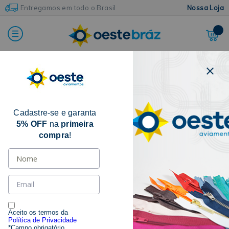
Entregamos em todo o Brasil
Nossa Loja
Home
Agulhas
Agulhas de Mão
Agulha Para Crochê
Cadastre-se e garanta
10% OFF
5% OFF
na
primeira
compra
!
Aceito os termos da
Política de Privacidade
*Campo obrigatório