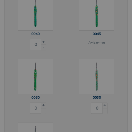
0040
0045
+
Avise-me
-
0050
0030
+
+
-
-