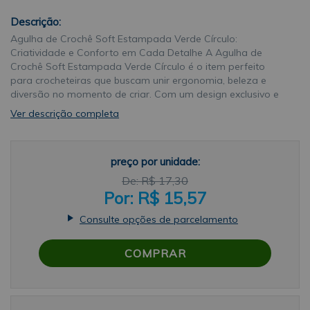
Descrição:
Agulha de Crochê Soft Estampada Verde Círculo:
Criatividade e Conforto em Cada Detalhe A Agulha de
Crochê Soft Estampada Verde Círculo é o item perfeito
para crocheteiras que buscam unir ergonomia, beleza e
diversão no momento de criar. Com um design exclusivo e
encantador, essa agulha transforma qualquer projeto
Ver descrição completa
artesanal em uma experiência muito mais prazerosa, seja
para iniciantes ou para artesãs experientes. Agulha de
Crochê Soft Estampada Verde Círculo: Design Ergonômico e
preço por unidade:
Divertido O grande diferencial da Agulha de Crochê Soft
Estampada Verde Círculo está em seu cabo emborrachado
R$ 17,30
com textura macia e formato ergonômico. Esse design
R$ 15,57
garante conforto durante horas de uso, minimizando o
cansaço nas mãos e proporcionando maior firmeza na
Consulte opções de parcelamento
execução dos pontos. Além da funcionalidade, a estética
também ganha destaque: os cabos são ilustrados com
COMPRAR
estampas verdes vibrantes e temáticas divertidas, como
animais, flores, frutas e outros elementos lúdicos, tornando
a agulha ainda mais atrativa e colecionável. Agulha de
Crochê Soft Estampada Verde Círculo: Alta Performance