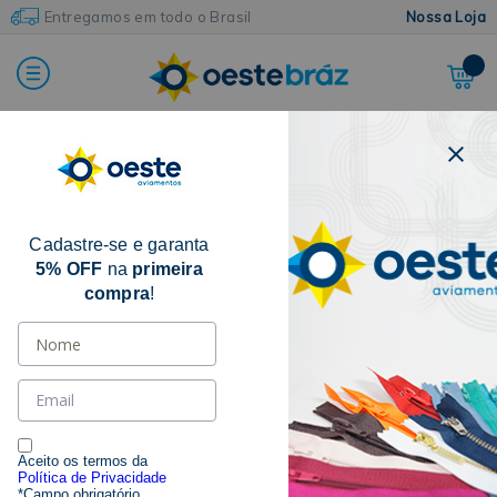
Entregamos em todo o Brasil
Nossa Loja
Home
Zíperes
Zíper Fixo
Nylon (Poliéster)
Cadastre-se e garanta
5% OFF
na
primeira
compra
!
Aceito os termos da
Política de Privacidade
*Campo obrigatório