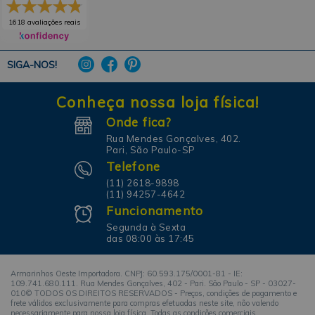
1618 avaliações reais
SIGA-NOS!
Conheça nossa loja física!
Onde fica?
Rua Mendes Gonçalves, 402.
Pari, São Paulo-SP
Telefone
(11) 2618-9898
(11) 94257-4642
Funcionamento
Segunda à Sexta
das 08:00 às 17:45
Armarinhos Oeste Importadora. CNPJ: 60.593.175/0001-81 - IE:
109.741.680.111. Rua Mendes Gonçalves, 402 - Pari. São Paulo - SP - 03027-
010© TODOS OS DIREITOS RESERVADOS - Preços, condições de pagamento e
frete válidos exclusivamente para compras efetuadas neste site, não valendo
necessariamente para nossa loja física. Todas as condições comerciais