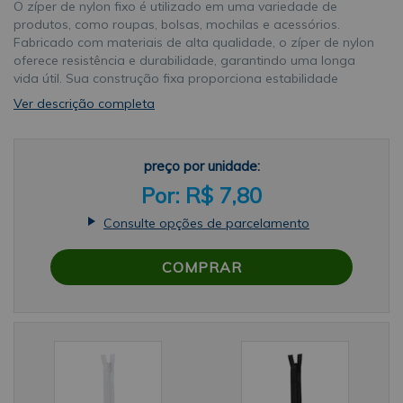
O zíper de nylon fixo é utilizado em uma variedade de
produtos, como roupas, bolsas, mochilas e acessórios.
Fabricado com materiais de alta qualidade, o zíper de nylon
oferece resistência e durabilidade, garantindo uma longa
vida útil. Sua construção fixa proporciona estabilidade
durante o uso, evitando deslizamentos
Ver descrição completa
indesejados.Informações técnicasMarca: Rey Modelo: Nylon
Fixo Contém: 1 Unidade Cursor: Nº 3 Tamanho: 18 CM
Composição: 100% Poliéster Cores0100: Branco 0900:
preço por unidade:
Prento
R$ 7,80
Consulte opções de parcelamento
COMPRAR