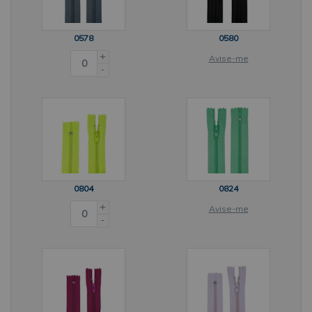
0578
0580
+
Avise-me
-
0804
0824
+
Avise-me
-