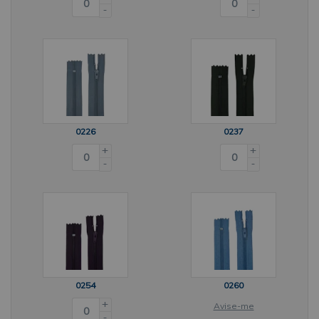
-
-
0226
0237
+
+
-
-
0254
0260
+
Avise-me
-