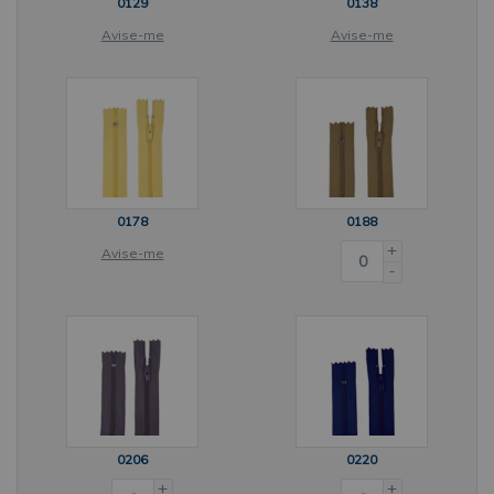
0129
0138
Avise-me
Avise-me
0178
0188
+
Avise-me
-
0206
0220
+
+