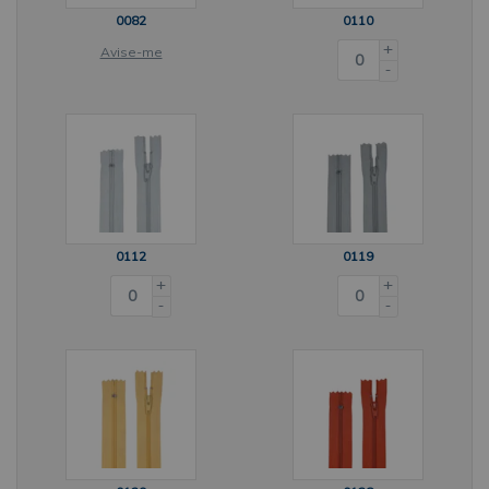
0082
0110
+
Avise-me
-
0112
0119
+
+
-
-