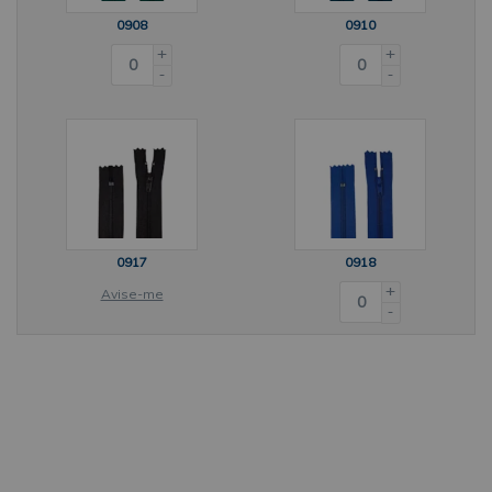
0908
0910
+
+
-
-
0917
0918
+
Avise-me
-