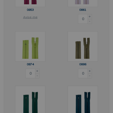
0853
0861
+
Avise-me
-
0874
0886
+
+
-
-