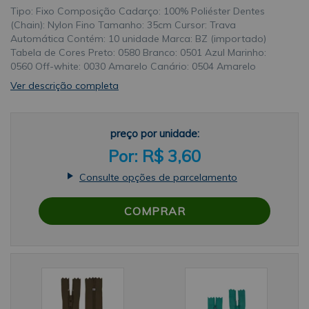
Tipo: Fixo Composição Cadarço: 100% Poliéster Dentes
(Chain): Nylon Fino Tamanho: 35cm Cursor: Trava
Automática Contém: 10 unidade Marca: BZ (importado)
Tabela de Cores Preto: 0580 Branco: 0501 Azul Marinho:
0560 Off-white: 0030 Amarelo Canário: 0504 Amarelo
Cítrico/Fluorescente: 0804 Amarelo Gema/Ouro: 0506 Azul
Ver descrição completa
Bic: 0918 Azul Noite: 0169 Azul Royal: 0220 Cinza Chumbo:
0301 Cinza Grafite: 0578 Laranja: 0523 Lilás: 0553 Marrom:
0570 Mostarda: 0509 Pink: 0516 Rosa Chiclete: 0515 Verde
preço por unidade:
Bandeira: 0540 Verde Musgo/Militar: 0237 Vermelho: 0519
Tons de Amarelo: 0129, 0178, 0503 Tons de Azul: 0260, 0542,
R$ 3,60
0543, 0545, 0547, 0550, 0558, 0910 Tons de Bege: 0010, 0572,
0573 Tons de Cinza: 0112, 0119, 0226, 0576 Tons de Cru:
Consulte opções de parcelamento
0502, 0571 Tons de Laranja: 0057, 0138, 0200, 0522, 0819
Tons de Marrom: 0008, 0188, 0568, 0917 Tons de Rosa: 0312,
COMPRAR
0512, 0513, 0811, 0853 Tons de Rose: 0005, 0274, 0812, 0813
Tons de Roxo: 0082, 0206, 0221, 0254, 0524, 0552, 0559, 0861
Tons de Verde: 0018, 0110, 0393, 0530, 0532, 0533, 0539,
0548, 0566, 0824, 0874, 0886, 0908 Tons de Vermelho: 0003,
0166 Tons de Vinho: 0520, 0527