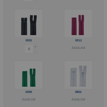
0301
0312
+
Avise-me
-
0393
0501
Avise-me
Avise-me