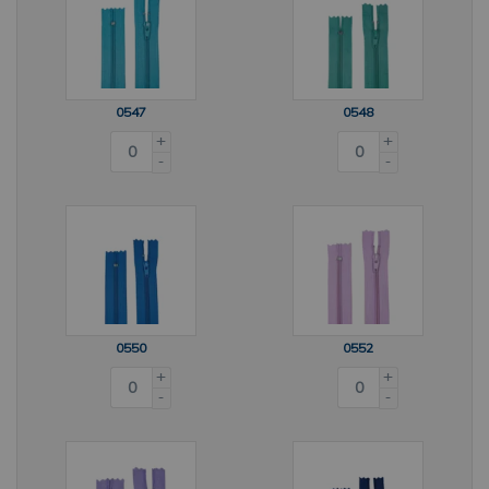
0547
0548
+
+
-
-
0550
0552
+
+
-
-