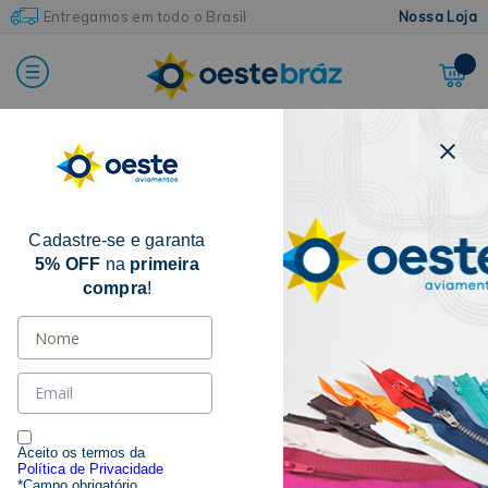
Entregamos em todo o Brasil
Nossa Loja
Home
Zíperes
Zíper Fixo
Nylon (Poliéster)
Cadastre-se e garanta
5% OFF
na
primeira
compra
!
Aceito os termos da
Política de Privacidade
*Campo obrigatório