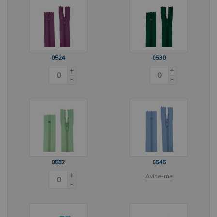
0524
0530
+
+
-
-
0532
0545
+
Avise-me
-