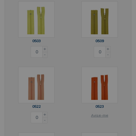
0503
0509
+
+
-
-
0522
0523
+
Avise-me
-