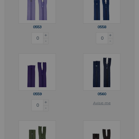
0553
0558
+
+
-
-
0559
0560
+
Avise-me
-