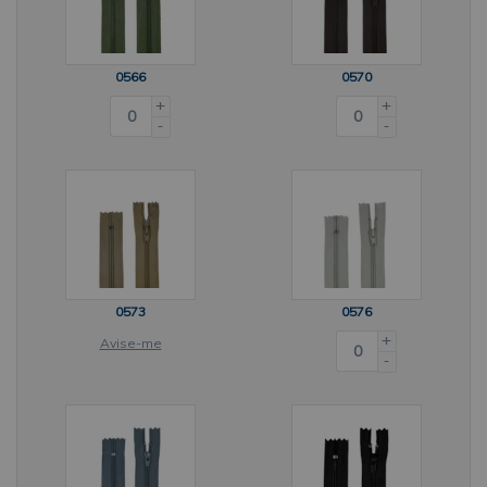
0566
0570
+
+
-
-
0573
0576
+
Avise-me
-