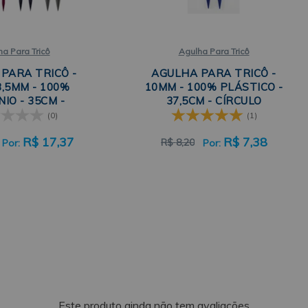
a Para Tricô
Agulha Para Tricô
PARA TRICÔ -
AGULHA PARA TRICÔ -
3,5MM - 100%
10MM - 100% PLÁSTICO -
IO - 35CM -
37,5CM - CÍRCULO
DA - CÍRCULO
(0)
(1)
R$
17,37
R$
7,38
R$
8,20
Este produto ainda não tem avaliações