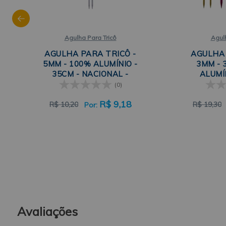
Agulha Para Tricô
Agulh
AGULHA PARA TRICÔ -
AGULHA 
5MM - 100% ALUMÍNIO -
3MM - 
35CM - NACIONAL -
ALUMÍN
CÍRCULO
COLORI
(0)
R$
9,18
R$
10,20
R$
19,30
Avaliações