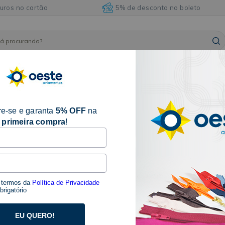
juros no cartão
5% de desconto no boleto
ARMARINHOS
ILHÓSES
BORDADOS E
AVIAM
FITAS
E
E
ACABAMENTOS
DIVE
ACESSÓRIOS
REBITES
e-se e garanta
5% OFF
na
primeira compra
!
FIO PUFFY PARA CROCHÊ E 
CÍRCULO
SKU 24999.7138
Seja o primeiro a avaliar
s termos da
Política de Privacidade
rigatório
Descrição:
O Fio Puffy Para Crochê e Tricô de Dedo Com 28
EU QUERO!
Metros Círculo é a escolha perfeita para quem bus