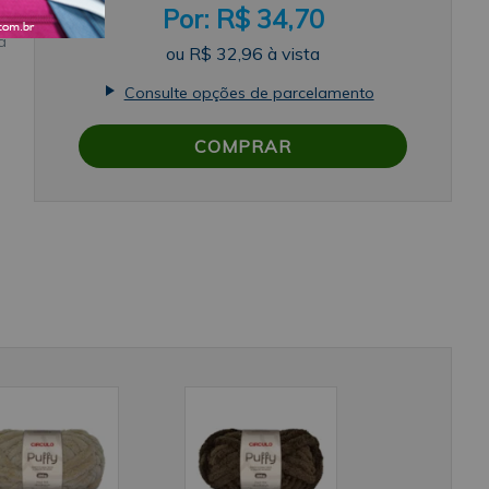
R$ 34,70
a
ou
R$ 32,96
à vista
Consulte opções de parcelamento
COMPRAR
to
ô
te
s
s
no
cô
ual