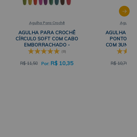
Agulha Para Crochê
Agulha Pa
AGULHA PARA CROCHÊ
AGULHA DE 
CÍRCULO SOFT COM CABO
PONTO TR
EMBORRACHADO -
COM 3UN 9,5
TAMANHOS 1,25MM A
(8)
6MM
R$
10,35
R$
11,50
R$
10,70