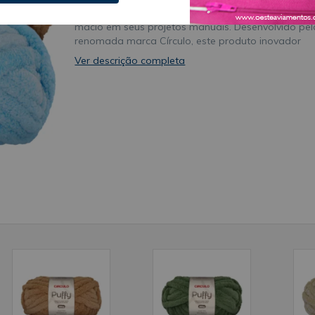
inovação, praticidade e um toque extremamente
macio em seus projetos manuais. Desenvolvido pel
renomada marca Círculo, este produto inovador
revoluciona o universo do artesanato brasileiro ao
Ver descrição completa
permitir a criação de peças incríveis sem a
necessidade de agulhas tradicionais, utilizando
apenas o movimento das mãos de forma simples.
Composição e Conforto Inigualável para Artesana
Produzido com composição 100% poliéster de
altíssima qualidade, o Fio Puffy Para Crochê e Tric
de Dedo Com 28 Metros Círculo garante um
acabamento peluciado, aconchegante e de excelen
durabilidade. O toque aveludado do poliéster
proporciona um conforto térmico ideal para os dia
frios. Isso torna o produto excelente para a
confecção de mantas infantis delicadas, cobertore
pesados, almofadas decorativas e acessórios de
inverno que exigem extremo cuidado e suavidade 
contato com a pele. Praticidade e Agilidade no Tri
de Dedo A estrutura moderna do Fio Puffy Para
Crochê e Tricô de Dedo Com 28 Metros Círculo
apresenta design inteligente facilita o encaixe man