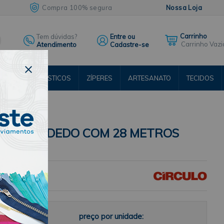
Compra 100% segura
Nossa Loja
Tem dúvidas?
Entre ou
Carrinho Vazi
Atendimento
Cadastre-se
ENTOS
ELÁSTICOS
ZÍPERES
ARTESANATO
TECIDOS
RSOS
TRICÔ DE DEDO COM 28 METROS
preço por unidade:
ca