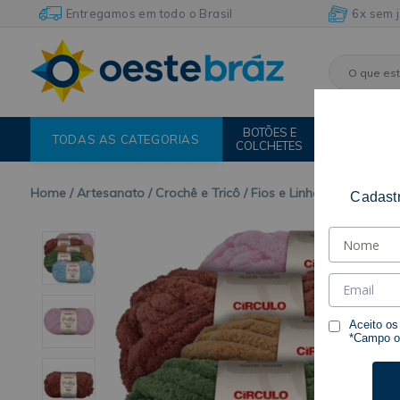
Entregamos em todo o Brasil
6x sem 
BOTÕES E
FIOS E
TODAS AS CATEGORIAS
COLCHETES
LINHAS
Home
Artesanato
Crochê e Tricô
Fios e Linhas
Cadastr
Aceito o
*Campo ob