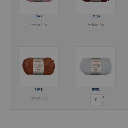
3077
3135
Avise-me
Avise-me
7571
8001
+
Avise-me
-