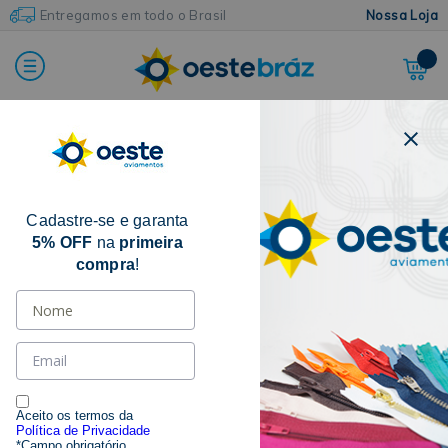
Entregamos em todo o Brasil
Nossa Loja
Home
Saldão
Cadastre-se e garanta
5% OFF
na
primeira
compra
!
Aceito os termos da
Política de Privacidade
*Campo obrigatório