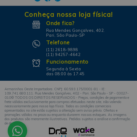
Conheça nossa loja física!
Onde fica?
Rua Mendes Gonçalves, 402.
Pari, São Paulo-SP
Telefone
(11) 2618-9898
(11) 94257-4642
Funcionamento
Segunda à Sexta
das 08:00 às 17:45
Armarinhos Oeste Importadora. CNPJ: 60.593.175/0001-81 - IE:
109.741.680.111. Rua Mendes Gonçalves, 402 - Pari. São Paulo - SP - 03027-
010© TODOS OS DIREITOS RESERVADOS - Preços, condições de pagamento e
frete válidos exclusivamente para compras efetuadas neste site, não valendo
necessariamente para nossa loja física. Todas as condições comerciais
apresentadas no site estão sujeitas a alteração sem aviso prévio. Ofertas e
promoções válidas no prazo ou enquanto durarem nossos estoques. As imagens
dos produtos são meramente ilustrativas. Pedidos sujeitos a análise e confirmação
de dados.