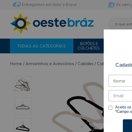
Entregamos em todo o Brasil
6x sem 
BOTÕES E
FIOS E
TODAS AS CATEGORIAS
COLCHETES
LINHAS
Home
Armarinhos e Acessórios
Cabides
Cabide de Veludo
Cadastr
Aceito o
*Campo ob