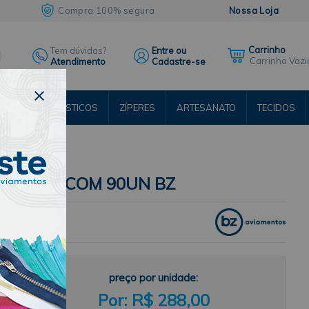
Compra 100% segura
Nossa Loja
Tem dúvidas?
Entre ou
Carrinho Vazi
Atendimento
Cadastre-se
ENTOS
ELÁSTICOS
ZÍPERES
ARTESANATO
TECIDOS
RSOS
LIM KIT COM 90UN BZ
é
preço por unidade:
,
R$ 288,00