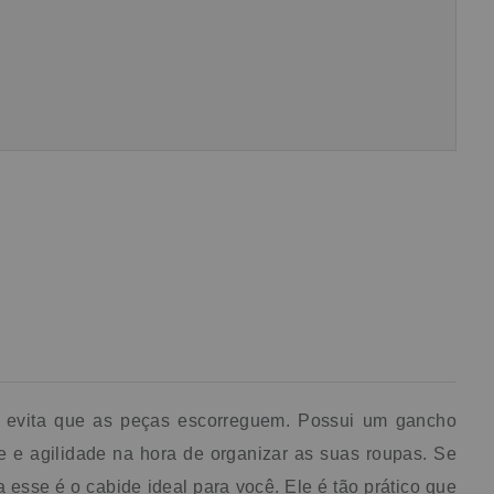
s
 e
0
m
e
ios
ção
ios
e evita que as peças escorreguem. Possui um gancho
 e agilidade na hora de organizar as suas roupas. Se
esse é o cabide ideal para você. Ele é tão prático que