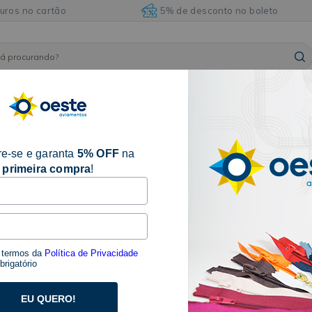
juros no cartão
5% de desconto no boleto
ARMARINHOS
ILHÓSES
BORDADOS E
AVIAM
FITAS
E
E
ACABAMENTOS
DIVE
ACESSÓRIOS
REBITES
e-se e garanta
5% OFF
na
primeira compra
!
CABIDE DE VELUDO ADULTO S
SKU 20093.CZ
Seja o primeiro a avaliar
s termos da
Política de Privacidade
Descrição:
rigatório
O Cabide de Veludo Adulto Slim Kit Com 90un BZ, 
muito resistente e com um revestimento em veludo
EU QUERO!
que evita que as peças escorreguem. Possui um