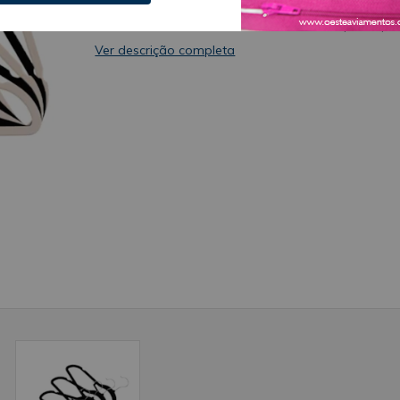
gancho cromado, que dá destaque para os cabide
tornando ele uma das melhores escolhas para qu
quer praticidade e agilidade na hora de organizar 
Ver descrição completa
suas roupas. Se você busca um cabide que não vá
ocupar muito espaço no seu guarda roupas e que
seja bonito, então com certeza esse é o cabide ide
para você. Ele é tão prático que pode ser utilizado
em qualquer setor, seja no comercial ou para
organização no dia-a-dia. Sobre a marca A BZ
Aviamentos, foi fundada em 2019, na cidade de S
Paulo, pela Oeste Bráz Aviamentos. Nasceu com o
desejo de atender as necessidades de seus cliente
mais exigentes, clientes esses que buscam fazer
compras de produtos importados em grandes
quantidades e por atacado. A BZ atualmente é
importadora das principais marcas produtoras de
aviamentos na China, buscando sempre agilizar os
processos de importação, para entregar de manei
rápida, fácil e eficiente, trazendo produtos de
conceito e renome para o setor de aviamentos, c
qualidade de produção, serviços e segurança.
Aplicação Pendurar e organizar suas roupas, seja 