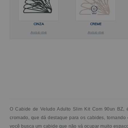
CINZA
CREME
Avise-me
Avise-me
O Cabide de Veludo Adulto Slim Kit Com 90un BZ, é
cromado, que dá destaque para os cabides, tornando 
você busca um cabide que não vá ocupar muito espaço n