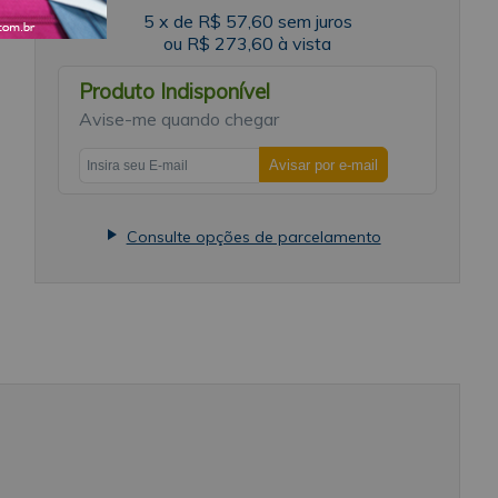
s,
5
x
de
R$ 57,60
sem juros
em
ou
R$ 273,60
à vista
as
Produto Indisponível
Avise-me quando chegar
al
ão
Consulte opções de parcelamento
s
ra
om
no