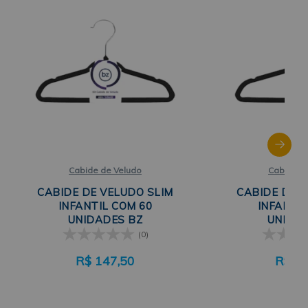
Cabide de Veludo
Cabide d
CABIDE DE VELUDO SLIM
CABIDE DE V
INFANTIL COM 60
INFANTIL
UNIDADES BZ
UNIDAD
(0)
R$
147,50
R$
21