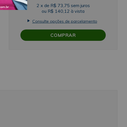
2
x
de
R$ 73,75
sem juros
em
ou
R$ 140,12
à vista
Consulte opções de parcelamento
BZ
COMPRAR
ão
s
ra
om
no
s