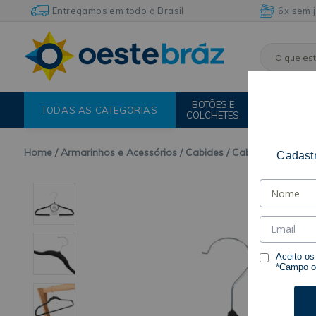
Entregamos em todo o Brasil
6x sem 
BOTÕES E
FIOS E
TODAS AS CATEGORIAS
COLCHETES
LINHAS
Home
Armarinhos e Acessórios
Cabides
Cabide de Veludo
Cadastr
Aceito o
*Campo ob