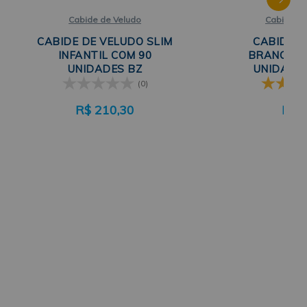
Cabide de Veludo
Cabide de
CABIDE DE VELUDO SLIM
CABIDE P
INFANTIL COM 90
BRANCO KI
UNIDADES BZ
UNIDADES
(0)
R$
210,30
R$
6