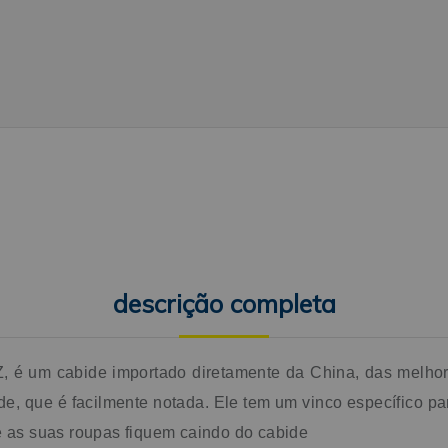
roupas, presilhas de veludo e ombreiras de veludo
para cabides Conteúdo da embalagem 1 Kit Cabid
de Veludo Slim Infantil Com 60 Unidades BZ
Composição Plástico, Veludo e Metal Cromado
Dados técnicos Marca: BZ Aviamentos Modelo:
Veludo Slim Infantil Espessura do cabide: 4mm
Encaixe para Alça: 1 cm Altura do Cabide: 18 cm
Largura do Cabide: 27 cm Atenção Um alto nível d
exposição aos raios solares pode ocasionar desbo
nas cores do produto
descrição completa
 é um cabide importado diretamente da China, das melhore
e, que é facilmente notada. Ele tem um vinco específico par
e as suas roupas fiquem caindo do cabide