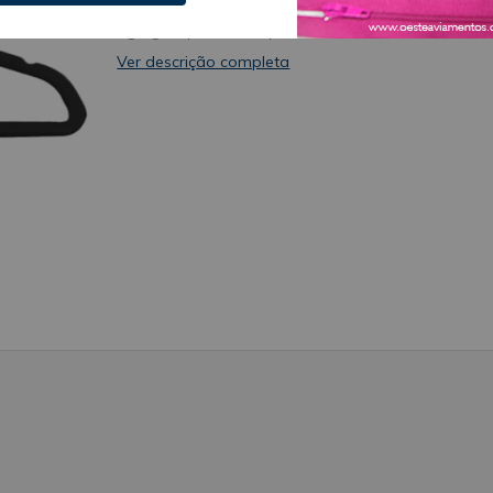
foi feito em plástico e revestido com veludo, paara
agregar qualidade, que é facilmente notada. Ele t
um vinco específico para facilitar a utilização com
Ver descrição completa
blusas e vestidos com alças finas. Seu toque
aveludado é essencial e evita com que as suas
roupas fiquem caindo do cabide Sobre a marca A 
Aviamentos, foi fundada em 2019, na cidade de S
Paulo, pela Oeste Bráz Aviamentos. Nasceu com o
desejo de atender as necessidades de seus cliente
mais exigentes, clientes esses que buscam fazer
compras de produtos importados em grandes
quantidades e por atacado. A BZ atualmente é
importadora das principais marcas produtoras de
aviamentos na China, buscando sempre agilizar os
processos de importação, para entregar de manei
rápida, fácil e eficiente, trazendo produtos de
conceito e renome para o setor de aviamentos, c
qualidade de produção, serviços e segurança
Aplicação Pendurar e organizar suas roupas, seja 
seu guarda roupas, closet ou até mesmo em arara
de loja e espaços de estoque entre outros Este
produto normalmente é utilizado com Araras para