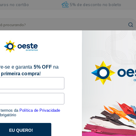
juros no cartão
5% de desconto no boleto
ARMARINHOS
ILHÓSES
BORDADOS E
AVIAM
FITAS
E
E
ACABAMENTOS
DIVE
ACESSÓRIOS
REBITES
e-se e garanta
5% OFF
na
primeira compra
!
CABIDE DE VELUDO SLIM INF
SKU 20095.PR
Seja o primeiro a avaliar
s termos da
Política de Privacidade
Descrição:
rigatório
O Cabide de Veludo Slim Infantil Com 60 Unidades
BZ, é um cabide importado diretamente da China,
EU QUERO!
das melhores fabricantes de aviamentos. Esse cab