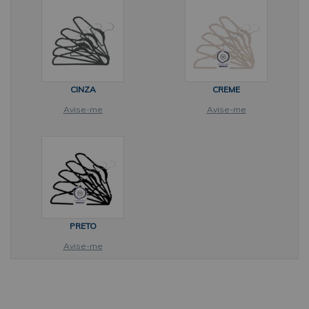
conceito e renome para o setor de aviamentos, com
qualidade de produção, serviços e
segurança.AplicaçãoPendurar e organizar suas roupas, seja
no seu guarda roupas, closet ou até mesmo em araras de
lojaEste produto normalmente é utilizado comAraras para
roupas, fitas métricas, roupas e tecidos.Conteúdo da
embalagem1 Caixa de Cabide de Veludo Adulto Slim Kit
CINZA
CREME
Com 120un BZComposiçãoPlástico, veludo e metal
Avise-me
Avise-me
cromadoDados técnicosMarca: BZ AviamentosModelo:
Veludo Slim AdultoPeso: 7,400 KgQuantidade: 120unAltura:
22 cmLargura: 41,3 cmEspessura: 3 mmEncaixe para alça:
1,5 cmBarra de acessórios: 13,8 cmEspaço entre barra de
acessórios e base: 4,5 cmGarantia: Contra defeito de
fabricaçãoAtençãoAs imagens e suas cores são apenas
ilustrativas, podendo haver variação nas cores do produto
originalUm alto nível de exposição aos raios solares pode
ocasionar desbote nas cores do produto.
PRETO
Avise-me