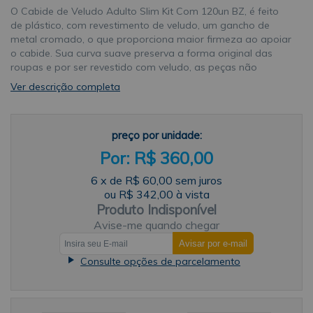
O Cabide de Veludo Adulto Slim Kit Com 120un BZ, é feito
de plástico, com revestimento de veludo, um gancho de
metal cromado, o que proporciona maior firmeza ao apoiar
o cabide. Sua curva suave preserva a forma original das
roupas e por ser revestido com veludo, as peças não
deslizam, o que facilita a escolha da peça sem
Ver descrição completa
desorganizar as demais. Os cabides possuem um encaixe
para alças, ideal para vestidos e blusinhas. Eles também
tem uma barra para acessórios no meio, onde podemos
preço por unidade:
colocar gravatas, cintos e lenços. Com seu design simples,
os cabides de veludo slim, são ideais para quem gosta de
R$ 360,00
praticidade e é altamente recomendado para pendurar as
suas peças de roupas mais leves.Sobre a marcaA BZ
6
x
de
R$ 60,00
sem juros
Aviamentos, foi fundada em 2019, na cidade de São Paulo,
ou
R$ 342,00
à vista
pela Oeste Bráz Aviamentos. Nasceu com o desejo de
Produto Indisponível
atender as necessidades de seus clientes mais exigentes,
Avise-me quando chegar
clientes esses que buscam fazer compras de produtos
importados em grandes quantidades e por atacado. A BZ
Consulte opções de parcelamento
atualmente é importadora das principais marcas
produtoras de aviamentos na China, buscando sempre
agilizar os processos de importação, para entregar de
maneira rápida, fácil e eficiente, trazendo produtos de