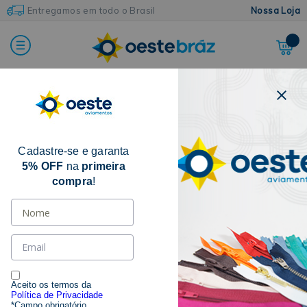
Entregamos em todo o Brasil
Nossa Loja
Home
Armarinhos e Acessórios
Cabides
Cabide de Veludo
Cadastre-se e garanta
5% OFF
na
primeira
compra
!
Aceito os termos da
Política de Privacidade
*Campo obrigatório