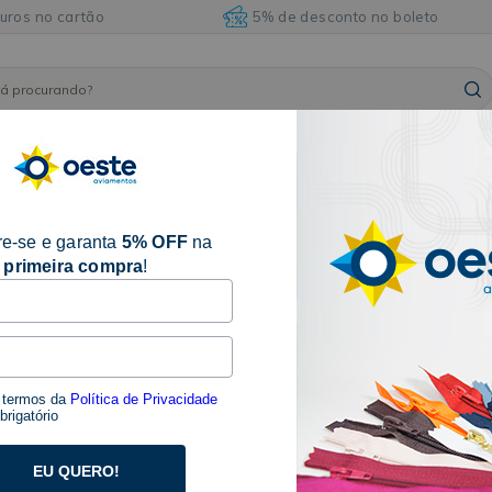
juros no cartão
5% de desconto no boleto
ARMARINHOS
ILHÓSES
BORDADOS E
AVIAM
FITAS
E
E
ACABAMENTOS
DIVE
ACESSÓRIOS
REBITES
e-se e garanta
5% OFF
na
primeira compra
!
30 produtos
1
2
>
s termos da
Política de Privacidade
rigatório
EU QUERO!