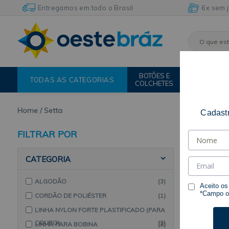
Entregamos em todo o Brasil
6x sem 
BOTÕES E
FIOS E
TODAS AS CATEGORIAS
COLCHETES
LINHAS
Home
Setta
Cadastr
FILTRAR POR
CATEGORIA
ALGODÃO
(3)
Aceito o
*Campo ob
CORDÃO DE POLIÉSTER
(1)
LINHA NYLON FORTE PLASTIFICADO (PARA
COURO)
(2)
LINHA PARA BOBINA
(2)