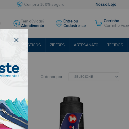
Compra 100% segura
Nossa Loja
Tem dúvidas?
Entre ou
Carrinho Vazi
Atendimento
Cadastre-se
ENTOS
ELÁSTICOS
ZÍPERES
ARTESANATO
TECIDOS
RSOS
Ordenar por: