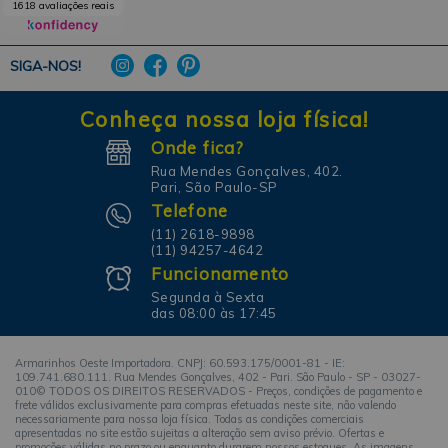
1618 avaliações reais
SIGA-NOS!
Conheça nossa loja física!
Onde fica?
Rua Mendes Gonçalves, 402.
Pari, São Paulo-SP
Telefone
(11) 2618-9898
(11) 94257-4642
Funcionamento
Segunda à Sexta
das 08:00 às 17:45
Armarinhos Oeste Importadora. CNPJ: 60.593.175/0001-81 - IE:
109.741.680.111. Rua Mendes Gonçalves, 402 - Pari. São Paulo - SP - 03027-
010© TODOS OS DIREITOS RESERVADOS - Preços, condições de pagamento e
frete válidos exclusivamente para compras efetuadas neste site, não valendo
necessariamente para nossa loja física. Todas as condições comerciais
apresentadas no site estão sujeitas a alteração sem aviso prévio. Ofertas e
promoções válidas no prazo ou enquanto durarem nossos estoques. As imagens