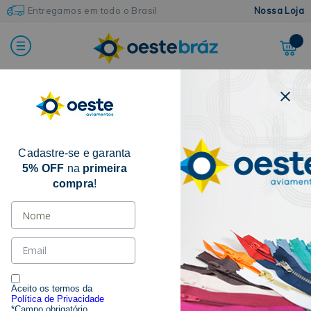
Entregamos em todo o Brasil
Nossa Loja
Home
Fios e Linhas
Linha de Nylon
Linha Nylon Forte Plastificado (Para Couro)
Cadastre-se e garanta
5% OFF
na
primeira
compra
!
Aceito os termos da
Política de Privacidade
*Campo obrigatório