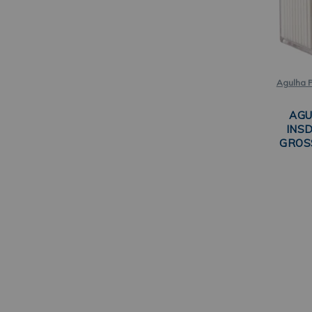
Agulha P
AGU
INS
GROS