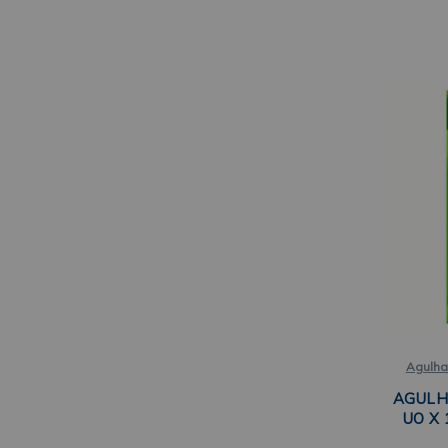
Agulha
AGULH
UO X