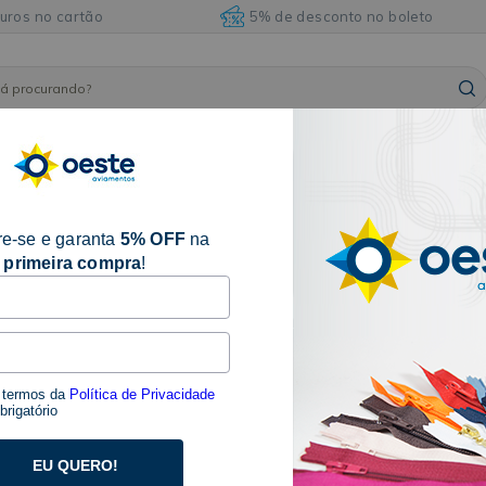
juros no cartão
5% de desconto no boleto
ARMARINHOS
ILHÓSES
BORDADOS E
AVIAM
FITAS
E
E
ACABAMENTOS
DIVE
ACESSÓRIOS
REBITES
e-se e garanta
5% OFF
na
primeira compra
!
15 produtos
s termos da
Política de Privacidade
rigatório
EU QUERO!