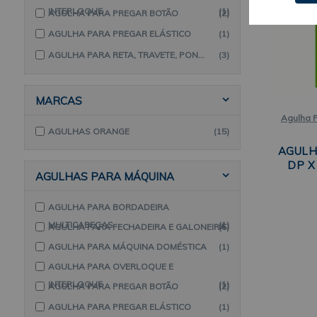
INTERLOQUE
(1)
AGULHA PARA PREGAR BOTÃO
(2)
AGULHA PARA PREGAR ELÁSTICO
(1)
AGULHA PARA RETA, TRAVETE, PONTO FIXO E CASEAR
(3)
MARCAS
Agulha P
AGULHAS ORANGE
(15)
AGULH
DP X
AGULHAS PARA MÁQUINA
AGULHA PARA BORDADEIRA
MULTICABEÇAS
(1)
AGULHA PARA FECHADEIRA E GALONEIRA
(5)
AGULHA PARA MÁQUINA DOMÉSTICA
(1)
AGULHA PARA OVERLOQUE E
INTERLOQUE
(1)
AGULHA PARA PREGAR BOTÃO
(2)
AGULHA PARA PREGAR ELÁSTICO
(1)