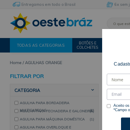
Entregamos em todo o Brasil
6x sem 
BOTÕES E
FIOS E
TODAS AS CATEGORIAS
COLCHETES
LINHAS
Home
AGULHAS ORANGE
Cadastr
FILTRAR POR
CATEGORIA
AGULHA PARA BORDADEIRA
Aceito o
*Campo ob
MULTICABEÇAS
(1)
AGULHA PARA FECHADEIRA E GALONEIRA
(5)
AGULHA PARA MÁQUINA DOMÉSTICA
(1)
AGULHA PARA OVERLOQUE E