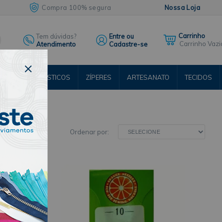
Compra 100% segura
Nossa Loja
Tem dúvidas?
Entre ou
Carrinho Vazi
Atendimento
Cadastre-se
ENTOS
ELÁSTICOS
ZÍPERES
ARTESANATO
TECIDOS
RSOS
Ordenar por: