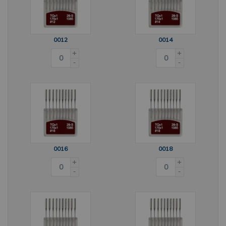
0012
0014
+
+
-
-
0016
0018
+
+
-
-