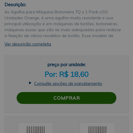
Descrição:
As Agulha para Máquina Botoneira TQ x 1 Pack c/10
Unidades Orange, é uma agulha muito resistente e sua
principal utilização é em máquinas de botões, botoneiras,
máquinas essas que são as mais adequadas para realizar
a fixação de vários modelos de botão. Esse modelo de
agulha é um pouco mais curto, porém não deixa de ser
Ver descrição completa
uma agulha bastante ágilSobre a marcaA Orange Agulhas
ou K.O Needles é uma empresa sul Coreana. Foi fundada
em 1964, criada pelo já falecido Tae Young Chung, que
preço por unidade:
sempre carregou para a sua empresa a filosofia de
produção de produtos de qualidade a nível mundial, com
R$ 18,60
preços competitivos ao mercado, combinados com a
qualidade dos seus serviços. Tudo isso fez com que a
Consulte opções de parcelamento
Orange caísse no gosto dos clientes ao redor do mundo. É
uma empresa que apresenta o selo de qualidade
COMPRAR
empresarial 21C de responsabilidade e contribuição com a
sociedade. Está sempre em busca de melhorar a qualidade
de seus produtos e serviços, diversificando a sua linha de
produtos e garantindo sempre o menor tempo de entrega
para aumentar a aceitação e satisfação de seus clientes e
colaboradoresAplicaçãoEste modelo de agulha é utilizado