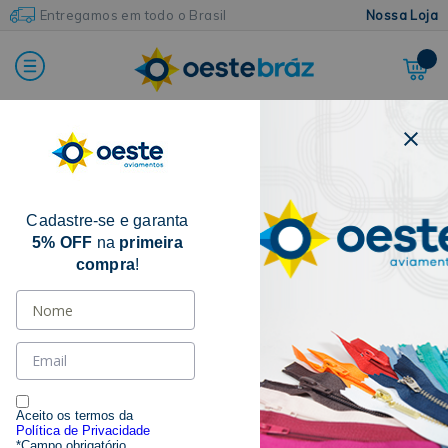
Entregamos em todo o Brasil
Nossa Loja
Home
Agulhas
Agulhas Para Máquina
Agulha Para Pregar Botão
Cadastre-se e garanta
5% OFF
na
primeira
compra
!
Aceito os termos da
Política de Privacidade
*Campo obrigatório